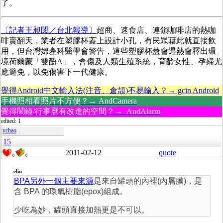
了。
〔記者王昶閔／台北報導〕
超商、速食店、連鎖咖啡店的熱咖
啡賣翻天，業者在塑膠杯蓋上設計小孔，有民眾藉此就直接飲
用，但台灣婦產科醫學會警告，這些塑膠杯蓋會遇熱會釋出環
境荷爾蒙「雙酚A」，會傷及人類生殖系統，育齡女性、孕婦尤
應避免，以免傷害下一代健康。
覺得Android中文輸入法(注音、倉頡)不易輸入？→ gcin Android
手機照相看照片不方便？→ AndCamera
覺得鬧鐘/行事曆有改進的空間？→ AndAlarm
edited: 1
ychao
15
2011-02-12
quote
0
0
eliu
BPA另外一個主要來源
是來自罐頭的內裡(內層膜)，是
含 BPA 的環氧樹脂(epox)組成。
少吃為妙，罐頭直接加熱更是不可以。