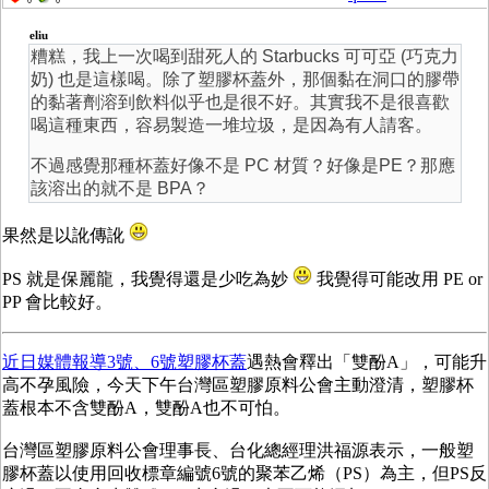
0
0
eliu
糟糕，我上一次喝到甜死人的 Starbucks 可可亞 (巧克力
奶) 也是這樣喝。除了塑膠杯蓋外，那個黏在洞口的膠帶
的黏著劑溶到飲料似乎也是很不好。其實我不是很喜歡
喝這種東西，容易製造一堆垃圾，是因為有人請客。
不過感覺那種杯蓋好像不是 PC 材質？好像是PE？那應
該溶出的就不是 BPA？
果然是以訛傳訛
PS 就是保麗龍，我覺得還是少吃為妙
我覺得可能改用 PE or
PP 會比較好。
近日媒體報導3號、6號塑膠杯蓋
遇熱會釋出「雙酚A」，可能升
高不孕風險，今天下午台灣區塑膠原料公會主動澄清，塑膠杯
蓋根本不含雙酚A，雙酚A也不可怕。
台灣區塑膠原料公會理事長、台化總經理洪福源表示，一般塑
膠杯蓋以使用回收標章編號6號的聚苯乙烯（PS）為主，但PS反