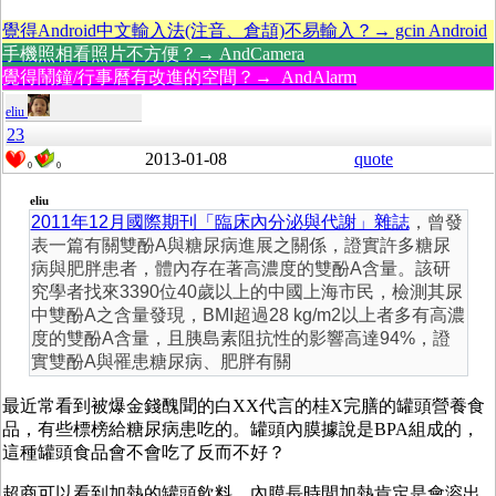
覺得Android中文輸入法(注音、倉頡)不易輸入？→ gcin Android
手機照相看照片不方便？→ AndCamera
覺得鬧鐘/行事曆有改進的空間？→ AndAlarm
eliu
23
2013-01-08
quote
0
0
eliu
2011年12月國際期刊「臨床內分泌與代謝」雜誌
，曾發
表一篇有關雙酚A與糖尿病進展之關係，證實許多糖尿
病與肥胖患者，體內存在著高濃度的雙酚A含量。該研
究學者找來3390位40歲以上的中國上海市民，檢測其尿
中雙酚A之含量發現，BMI超過28 kg/m2以上者多有高濃
度的雙酚A含量，且胰島素阻抗性的影響高達94%，證
實雙酚A與罹患糖尿病、肥胖有關
最近常看到被爆金錢醜聞的白XX代言的桂X完膳的罐頭營養食
品，有些標榜給糖尿病患吃的。罐頭內膜據說是BPA組成的，
這種罐頭食品會不會吃了反而不好？
超商可以看到加熱的罐頭飲料，內膜長時間加熱肯定是會溶出