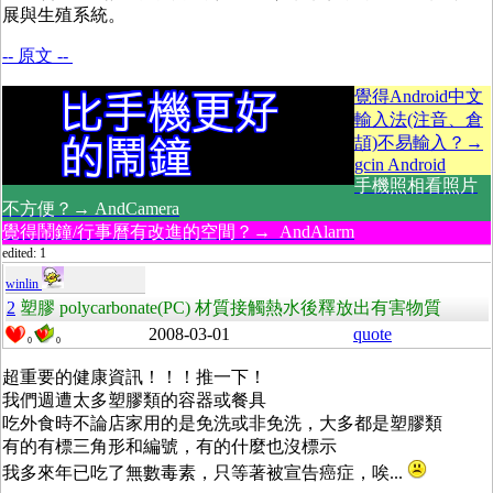
展與生殖系統。
-- 原文 --
覺得Android中文
輸入法(注音、倉
頡)不易輸入？→
gcin Android
手機照相看照片
不方便？→ AndCamera
覺得鬧鐘/行事曆有改進的空間？→ AndAlarm
edited: 1
winlin
2
塑膠 polycarbonate(PC) 材質接觸熱水後釋放出有害物質
2008-03-01
quote
0
0
超重要的健康資訊！！！推一下！
我們週遭太多塑膠類的容器或餐具
吃外食時不論店家用的是免洗或非免洗，大多都是塑膠類
有的有標三角形和編號，有的什麼也沒標示
我多來年已吃了無數毒素，只等著被宣告癌症，唉...