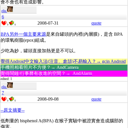
會不會也有造成影響。
eliu
6
2008-07-31
quote
0
0
BPA另外一個主要來源
是來自罐頭的內裡(內層膜)，是含 BPA
的環氧樹脂(epox)組成。
少吃為妙，罐頭直接加熱更是不可以。
覺得Android中文輸入法(注音、倉頡)不易輸入？→ gcin Android
手機照相看照片不方便？→ AndCamera
覺得鬧鐘/行事曆有改進的空間？→ AndAlarm
edited: 1
eliu
7
2008-09-08
quote
0
0
--原文摘要--
低劑量的 bisphenol A(BPA) 在猴子實驗中被證實會造成腦部的
傷害。