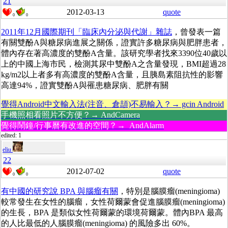
21
2012-03-13
quote
0
0
2011年12月國際期刊「臨床內分泌與代謝」雜誌
，曾發表一篇
有關雙酚A與糖尿病進展之關係，證實許多糖尿病與肥胖患者，
體內存在著高濃度的雙酚A含量。該研究學者找來3390位40歲以
上的中國上海市民，檢測其尿中雙酚A之含量發現，BMI超過28
kg/m2以上者多有高濃度的雙酚A含量，且胰島素阻抗性的影響
高達94%，證實雙酚A與罹患糖尿病、肥胖有關
覺得Android中文輸入法(注音、倉頡)不易輸入？→ gcin Android
手機照相看照片不方便？→ AndCamera
覺得鬧鐘/行事曆有改進的空間？→ AndAlarm
edited: 1
eliu
22
2012-07-02
quote
0
0
有中國的研究說 BPA 與腦瘤有關
，特別是腦膜瘤(meningioma)
較常發生在女性的腦瘤，女性荷爾蒙會促進腦膜瘤(meningioma)
的生長，BPA 是類似女性荷爾蒙的環境荷爾蒙。體內BPA 最高
的人比最低的人腦膜瘤(meningioma) 的風險多出 60%。