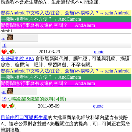
應過程不會產生雙酚A，生產過程也不可能添加。
覺得Android中文輸入法(注音、倉頡)不易輸入？→ gcin Android
手機照相看照片不方便？→ AndCamera
覺得鬧鐘/行事曆有改進的空間？→ AndAlarm
edited: 1
eliu
18
2011-03-29
quote
0
0
有些研究說 BPA
會影響新陳代謝、腦神經，可能與乳癌、攝護
腺癌、糖尿病、肥胖、學習障礙、不孕有關。
覺得Android中文輸入法(注音、倉頡)不易輸入？→ gcin Android
手機照相看照片不方便？→ AndCamera
覺得鬧鐘/行事曆有改進的空間？→ AndAlarm
eliu
19
少喝鋁罐&鐵罐的飲料(可樂)
2011-05-09
quote
0
0
目前由可口可樂所生產
的大批量商業化鋁飲料罐內壁含有雙酚
A。隨著公眾對含雙酚A奶瓶關注度的提高，可口可樂正在緊急
籌劃換瓶。