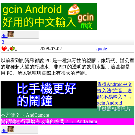
eliu
3
2008-03-02
quote
0
0
以前看到的資訊都說 PC 是一種無毒性的塑膠，像奶瓶、辦公室
的那種超大罐的瓶裝水、非PET的透明的飲用水瓶，這些都是
用 PC。所以號稱與實際上有很大的差距。
覺得Android中文
輸入法(注音、倉
頡)不易輸入？→
gcin Android
手機照相看照片
不方便？→ AndCamera
覺得鬧鐘/行事曆有改進的空間？→ AndAlarm
eliu