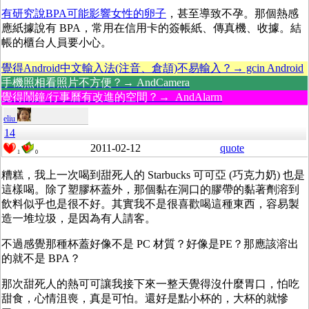
有研究說BPA可能影響女性的卵子
，甚至導致不孕。那個熱感
應紙據說有 BPA，常用在信用卡的簽帳紙、傳真機、收據。結
帳的櫃台人員要小心。
覺得Android中文輸入法(注音、倉頡)不易輸入？→ gcin Android
手機照相看照片不方便？→ AndCamera
覺得鬧鐘/行事曆有改進的空間？→ AndAlarm
eliu
14
2011-02-12
quote
1
0
糟糕，我上一次喝到甜死人的 Starbucks 可可亞 (巧克力奶) 也是
這樣喝。除了塑膠杯蓋外，那個黏在洞口的膠帶的黏著劑溶到
飲料似乎也是很不好。其實我不是很喜歡喝這種東西，容易製
造一堆垃圾，是因為有人請客。
不過感覺那種杯蓋好像不是 PC 材質？好像是PE？那應該溶出
的就不是 BPA？
那次甜死人的熱可可讓我接下來一整天覺得沒什麼胃口，怕吃
甜食，心情沮喪，真是可怕。還好是點小杯的，大杯的就慘