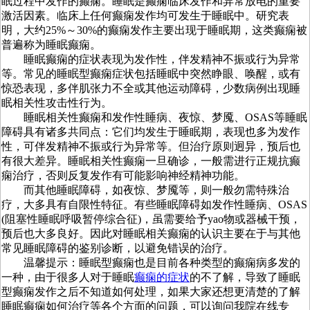
眠过程中发作的癫痫。睡眠是癫痫临床发作和异常放电的重要
激活因素。临床上任何癫痫发作均可发生于睡眠中。研究表
明，大约25%～30%的癫痫发作主要出现于睡眠期，这类癫痫被
普遍称为睡眠癫痫。
睡眠癫痫的症状表现为发作性，伴发精神不振或行为异常
等。常见的睡眠型癫痫症状包括睡眠中突然睁眼、唤醒，或有
惊恐表现，多伴肌张力不全或其他运动障碍，少数病例出现睡
眠相关性攻击性行为。
睡眠相关性癫痫和发作性睡病、夜惊、梦魇、OSAS等睡眠
障碍具有诸多共同点：它们均发生于睡眠期，表现也多为发作
性，可伴发精神不振或行为异常等。但治疗原则迥异，预后也
有很大差异。睡眠相关性癫痫一旦确诊，一般需进行正规抗癫
痫治疗，否则反复发作有可能影响神经精神功能。
而其他睡眠障碍，如夜惊、梦魇等，则一般勿需特殊治
疗，大多具有自限性特征。有些睡眠障碍如发作性睡病、OSAS
(阻塞性睡眠呼吸暂停综合征)，虽需要给予yao物或器械干预，
预后也大多良好。因此对睡眠相关癫痫的认识主要在于与其他
常见睡眠障碍的鉴别诊断，以避免错误的治疗。
温馨提示：睡眠型癫痫也是目前各种类型的癫痫病多发的
一种，由于很多人对于睡眠
癫痫的症状
的不了解，导致了睡眠
型癫痫发作之后不知道如何处理，如果大家还想更清楚的了解
睡眠癫痫如何治疗等各个方面的问题，可以询问我院在线专