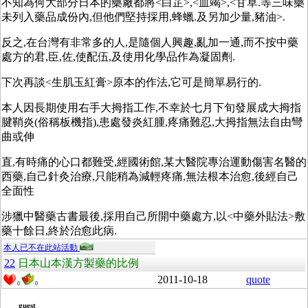
不知為何大部分日本的藥廠都將<白芷>,<血竭>,<甘草.等三味藥
未列入藥品成份內,但他們堅持採用,蜂蠟.及另加少量,豬油>.
反之,在台灣有非常多的人,是隨個人興趣,亂加一通,而不按中藥
處方的君,臣,佐,使配伍,及使用化學品作為凝固劑.
下次再談<生肌玉紅膏>原本的作法,它可是簡單易行的.
本人因長期使用右手大拇指工作,不幸於七月下旬發展成大拇指
腱鞘炎(俗稱板機指),患處發炎紅腫,疼痛難忍,大拇指無法自由彎
曲或伸
直,有時痛的心口都難受,經國術館,某大醫院專治運動傷害名醫的
西藥,自己針灸治療,只能稍為減輕疼痛,無法根本治愈,後經自己
全面性
涉獵中醫藥古書最後,採用自己所開中藥處方,以<中藥外貼法>敷
藥十餘日,終於治愈此病.
本人已不在此站活動
22
日本山本漢方製藥的比例
2011-10-18
quote
0
0
guest