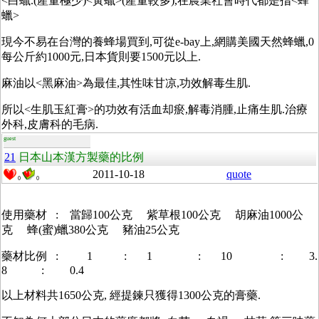
<白蠟.(產量極少)<黃蠟>(產量較多),在農業社會時代都是指<蜂
蠟>
現今不易在台灣的養蜂場買到,可從e-bay上,網購美國天然蜂蠟,0
每公斤約1000元,日本貨則要1500元以上.
麻油以<黑麻油>為最佳,其性味甘凉,功效解毒生肌.
所以<生肌玉紅膏>的功效有活血却瘀,解毒消腫,止痛生肌.治療
外科,皮膚科的毛病.
guest
21
日本山本漢方製藥的比例
2011-10-18
quote
0
0
使用藥材 : 當歸100公克 紫草根100公克 胡麻油1000公
克 蜂(蜜)蠟380公克 豬油25公克
藥材比例 : 1 : 1 : 10 : 3.
8 : 0.4
以上材料共1650公克, 經提鍊只獲得1300公克的膏藥.