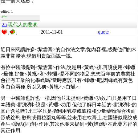
是一個大迷思，
edited: 1
guest
25
現代人的悲哀
2011-11-01
quote
0
0
近日來閱讀許多<紫雲膏>的自作法文章,從內容裡,感覺他們的常
識非常淺薄.現借用貴版面說一說.
有位中醫師提到<紫雲膏>作法,說是用<黃蠟>後,再說使用<蜂蠟
>最佳.好像<黃蠟>和<蜂蠟>是不同的物品.想想百年前的農業社
會裡有工業的化學蠟嗎?當時應該只有<蜂蠟>吧,因蜂蠟有黃色
和白色兩種,所以又稱<黃蠟>,<白蠟>.
另一中醫師也許也一樣,因他並未提到<黃蠟>功效,而只是用了日
本語彙<賦形劑>說是<黃蠟>功用.但他了解日本話的<賦形劑>的
真正含意嗎?此三字只是指利用乳糖或澱粉和少量藥物混合後而
形成錠劑,散劑或顆粒藥丸等等,並未用在軟膏上,在國語似應說成
產生<凝結(固)劑>作用.其次他並未提到<黃(蜂)蠟>在此藥方裡的
真正作用.