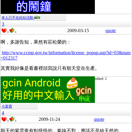
本人已不在此站活動
3
2009-03-15
quote
0
0
啊，多謝告知，果然有莊松榮的：
http://www.ccmp.gov.tw/information/license_popup.asp?id=03&num
=012317
其實我好像是看書裡頭寫說只有順天堂在生產。
edited: 2
小君寶
4
2009-11-24
quote
0
0
順天的紫雲膏有點怪怪的，氣味不對，應該不是純天然的。