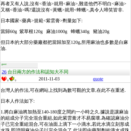
再者又有人說,沒有<香油>就用<麻油>,難道他們不明白<麻油>
又稱<香油>嗎?還說沒有<黃蠟>就用<蜂蠟>,真令人啼笑皆非.
日本國家<藥典>規範<紫雲膏>劑量如下:
當歸60g 紫草根120g 麻油1000g 蜂蠟340g 豬油20g
但日本的大部分藥廠都把當歸加至120g,所用麻油也多數是白麻
油.
guest
26
台日兩方的作法和認知大不同
2011-11-03
quote
0
0
台灣人的作法,可在網站上找到為數可觀的文章,在此不在重述.
日本人作法如下:
1.將白麻油將加熱至140-180度之間約一小時之久.據說是讓麻油
的組成分子完全混合重組,如此紫雲膏才不易腐壞.為確認麻油分
子已完全重組混合,可在油面上滴下一小滴水,若此水滴立刻形成
水珠,即證明麻油分子以完全混合了,此法即中藥製劑的滴水成珠