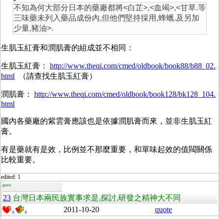
不知為何大部分日本的藥廠都將<白芷>,<血竭>,<甘草.等
三味藥未列入藥品成份內,但他們堅持採用,蜂蠟.及另加
少量,豬油>.
生肌玉紅膏和潤肌膏的組成並不相同：
生肌玉紅膏：
http://www.theqi.com/cmed/oldbook/book88/b88_02.
html
（請查找生肌玉紅膏）
潤肌膏：
http://www.theqi.com/cmed/oldbook/book128/bk128_104.
html
國內各藥廠的紫雲膏應該也是依據潤肌膏而來，並非生肌玉紅
膏。
有是藥就有是效，比例並不那麼重要，和單味起效的值閥關係
比較重要。
edited: 1
guest
23
台灣日本兩民族實事求是,探討,研發之精神大不同
2011-10-20
quote
0
0