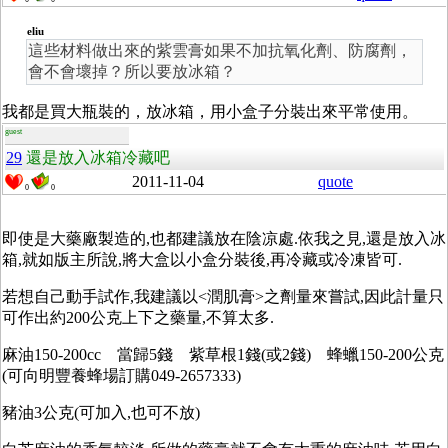
eliu
這些材料做出來的紫雲膏如果不加抗氧化劑、防腐劑，
會不會壞掉？所以要放冰箱？
我都是買大瓶裝的，放冰箱，用小盒子分裝出來平常使用。
guest
29
還是放入冰箱冷藏吧
2011-11-04
quote
0
0
即使是大藥廠製造的,也都建議放在陰凉處.依我之見,還是放入冰
箱,就如版主所說,將大盒以小盒分裝後,再冷藏或冷凍皆可.
若想自己動手試作,我建議以<潤肌膏>之劑量來嘗試,因此計量只
可作出約200公克上下之藥量,不算太多.
麻油150-200cc 當歸5錢 紫草根1錢(或2錢) 蜂蠟150-200公克
(可向明豐養蜂場訂購049-2657333)
豬油3公克(可加入,也可不放)