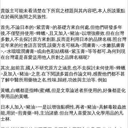
貴版主可能未看清楚在下所寫之標題與其內容吧,本人所談重點
在於兩民族間之民族性.
首先,不論日本的<紫雲膏>的基礎方來自何處,但他們研發多年
後,不僅堅持使用<蜂蠟>,且又加入<豬油>以增強療效.但在台灣
多數人不去探討原方來創新,反而是利用日本的品牌名稱.照台灣
近年來的社會語言習慣,該藥方名可稱為<潤膚膏>,<水嫩肌膚膏
>,<水噹噹潤膚膏>或由色彩結構稱<紫玉膏>等等都可.為何到現
在台灣還是喜愛盜用他人所創之品牌名稱呢?
其次,如前言,國人不研究原方之涵意,也不去探討未何使用<蜂蠟
>及加入<豬油>之意.在下閱讀多篇自作論文時,感覺他們都不甚
了解中醫所用藥物之名,性味,歸經,功效與主治等. 例如
黃蠟,白蠟都是指蜂(蜜)蠟,但是文章論述者所使用的,好像都是化
學用品的黃蠟.
日本人加入<豬油>一是以增強黏稠性,再者<豬油>具解毒殺蟲效
能,用於<煎膏藥>時,主治諸瘡.但台灣人喜愛加入化學用品的凡
士林.