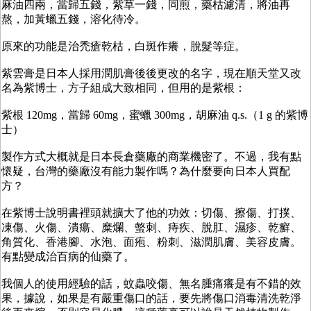
麻油四兩，當歸五錢，紫草一錢，同煎，藥枯濾清，將油再
熬，加黃蠟五錢，溶化待冷。
原來的功能是治禿瘡乾枯，白斑作癢，脫髮等症。
紫雲膏是日本人採用潤肌膏後後更改的名字，現在順天堂又改
名為紫博士，方子組成大致相同，但用的是紫根：
紫根 120mg，當歸 60mg，蜜蠟 300mg，胡麻油 q.s.（1 g 的紫博
士）
製作方式大概就是日本長倉藥廠的商業機密了。不過，我有點
懷疑，台灣的藥廠沒有能力製作嗎？為什麼要向日本人買配
方？
在紫博士說明書裡頭就擴大了他的功效：切傷、擦傷、打撲、
凍傷、火傷、潰瘍、糜爛、螫刺、痔疾、脫肛、濕疹、乾癬、
角質化、香港腳、水泡、面疱、粉刺、滋潤肌膚、美容皮膚。
有點變成治百病的仙藥了。
我個人的使用經驗的話，蚊蟲咬傷、無名腫痛癢是有不錯的效
果，據說，如果是有嚴重傷口的話，要先將傷口消毒清洗乾淨