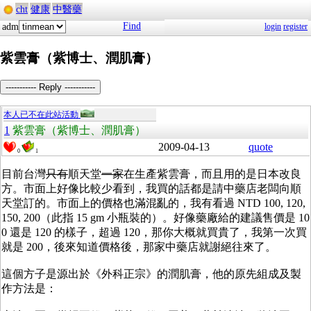
cht
健康
中醫藥
Find
adm
login
register
紫雲膏（紫博士、潤肌膏）
----------- Reply -----------
本人已不在此站活動
1
紫雲膏（紫博士、潤肌膏）
2009-04-13
quote
0
1
目前台灣
只有
順天堂
一家
在生產紫雲膏，而且用的是日本改良
方。市面上好像比較少看到，我買的話都是請中藥店老闆向順
天堂訂的。市面上的價格也滿混亂的，我有看過 NTD 100, 120,
150, 200（此指 15 gm 小瓶裝的）。好像藥廠給的建議售價是 10
0 還是 120 的樣子，超過 120，那你大概就買貴了，我第一次買
就是 200，後來知道價格後，那家中藥店就謝絕往來了。
這個方子是源出於《外科正宗》的潤肌膏，他的原先組成及製
作方法是：