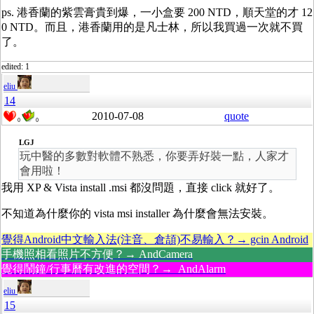
ps. 港香蘭的紫雲膏貴到爆，一小盒要 200 NTD，順天堂的才 12
0 NTD。而且，港香蘭用的是凡士林，所以我買過一次就不買
了。
edited: 1
eliu
14
2010-07-08
quote
0
0
LGJ
玩中醫的多數對軟體不熟悉，你要弄好裝一點，人家才
會用啦！
我用 XP & Vista install .msi 都沒問題，直接 click 就好了。
不知道為什麼你的 vista msi installer 為什麼會無法安裝。
覺得Android中文輸入法(注音、倉頡)不易輸入？→ gcin Android
手機照相看照片不方便？→ AndCamera
覺得鬧鐘/行事曆有改進的空間？→ AndAlarm
eliu
15