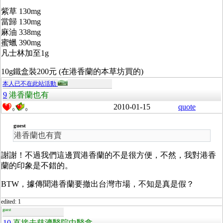
紫草 130mg
當歸 130mg
麻油 338mg
蜜蠟 390mg
凡士林加至1g
10g鐵盒裝200元 (在港香蘭的本草坊買的)
本人已不在此站活動
9
港香蘭也有
2010-01-15
quote
0
0
guest
港香蘭也有賣
謝謝！不過我們這邊買港香蘭的不是很方便，不然，我對港香
蘭的印象是不錯的。
BTW，據傳聞港香蘭要撤出台灣市場，不知是真是假？
edited: 1
guest
10
直接去慈濟醫院中醫拿