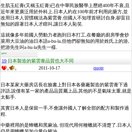
生肌玉紅膏(又稱玉紅膏)已在中華民族醫學上歷經400年不衰,且
近年來更廣泛用於外科上.日本人約在100年前才利用此藥方,並
改用日本人習慣稱法為紫雲膏.但國人不知埋首研討自身,卻盲目
無知的跟著日本人才瞎叫,讓日本人恥笑.
這就像多年前國人勞動力者跑到日本打工,在餐廳的廚房學會炒
菜用大豆油的油日本語a-bu-la,但他們卻無知的用於姓氏上的游,
把游先生叫a-bu-la先生一樣.
guest
19
日本製造的紫雲膏品質也大不同
2011-10-17
quote
0
0
日本某家大藥房店長在臉書上對日本各藥廠製造的紫雲膏下過
評語,說僅有某一家的產品品質屬上品,其他的不是氣味太重,就是
太黏手.
其實日本人是保留一手,不會讓外國人了解全部的配方和製作過
程.
中藥裡用的是蜂蠟和黑麻油, 但現代用何種蠟就不清楚了.日本人
仍是用蜂蠟另加少量白豬油.