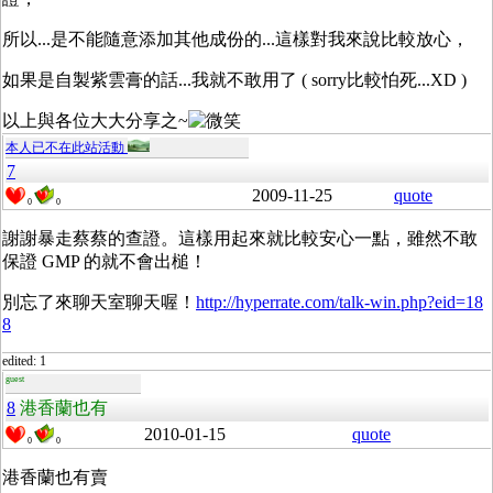
所以...是不能隨意添加其他成份的...這樣對我來說比較放心，
如果是自製紫雲膏的話...我就不敢用了 ( sorry比較怕死...XD )
以上與各位大大分享之~
本人已不在此站活動
7
2009-11-25
quote
0
0
謝謝暴走蔡蔡的查證。這樣用起來就比較安心一點，雖然不敢
保證 GMP 的就不會出槌！
別忘了來聊天室聊天喔！
http://hyperrate.com/talk-win.php?eid=18
8
edited: 1
guest
8
港香蘭也有
2010-01-15
quote
0
0
港香蘭也有賣