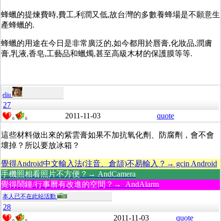
蜂蠟的提煉費時,費工,利潤又低,故台灣的多數養蜂場是不願意生
產蜂蠟的.
蜂蠟的用途在今日是非常廣泛的,如今都用於唇膏,化妝品,潤膚
膏,乳液,香皂,工藝品和蠟燭,甚至高級木材的保護膜等等.
eliu
27
2011-11-03
quote
0
0
這些材料做出來的紫雲膏如果不加抗氧化劑、防腐劑，會不會
壞掉？所以要放冰箱？
覺得Android中文輸入法(注音、倉頡)不易輸入？→ gcin Android
手機照相看照片不方便？→ AndCamera
覺得鬧鐘/行事曆有改進的空間？→ AndAlarm
本人已不在此站活動
28
2011-11-03
quote
0
0