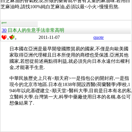
白芝麻油的香氣較淡,所做的藥膏就不會有太重的麻油味.若用白
芝麻油時,請找100%純白芝麻油,必須以最<小火>慢慢煎熬.
guest
30
日本人的生意手法非常高明
2011-11-07
quote
0
0
日本國在亞洲是最早開發國際貿易的國家,不僅是向歐美國
家取得亞洲代理權且日本所使用的商標也受保護.亞洲其他
國家,若想從前述兩點得利益,就必須先向日本永遠付出權利
金,才能著手生意.
中華民族歷史上只有<順天府>一是指包公的開封府,一是指
現今的北京市地區.日本在1838年開設西醫(荷蘭醫學)學校,1
946年以此基礎建立<順天堂>醫科大學,目前是日本有名的私
立醫科大學.台灣第一大,科學中藥廠使用日本的名稱,各位可
想像結果了.