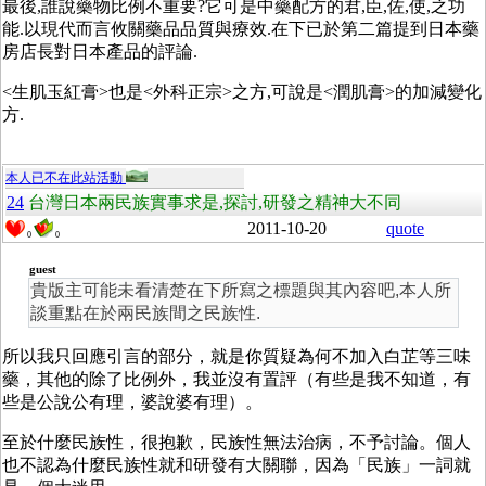
最後,誰說藥物比例不重要?它可是中藥配方的君,臣,佐,使,之功
能.以現代而言攸關藥品品質與療效.在下已於第二篇提到日本藥
房店長對日本產品的評論.
<生肌玉紅膏>也是<外科正宗>之方,可說是<潤肌膏>的加減變化
方.
本人已不在此站活動
24
台灣日本兩民族實事求是,探討,研發之精神大不同
2011-10-20
quote
0
0
guest
貴版主可能未看清楚在下所寫之標題與其內容吧,本人所
談重點在於兩民族間之民族性.
所以我只回應引言的部分，就是你質疑為何不加入白芷等三味
藥，其他的除了比例外，我並沒有置評（有些是我不知道，有
些是公說公有理，婆說婆有理）。
至於什麼民族性，很抱歉，民族性無法治病，不予討論。個人
也不認為什麼民族性就和研發有大關聯，因為「民族」一詞就