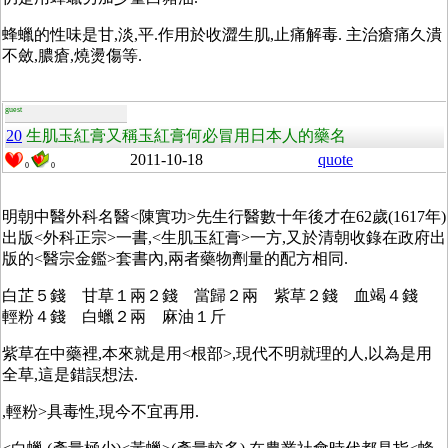
蜂蠟的性味是甘,淡,平.作用於收澀生肌,止痛解毒. 主治瘡痛久潰
不斂,膿瘡,燒燙傷等.
guest
20
生肌玉紅膏又稱玉紅膏何必冒用日本人的藥名
2011-10-18
quote
0
0
明朝中醫外科名醫<陳實功>先生行醫數十年後才在62歲(1617年)
出版<外科正宗>一書,<生肌玉紅膏>一方,又於清朝收錄在政府出
版的<醫宗金鑑>套書內,兩者藥物劑量的配方相同.
白芷５錢 甘草１兩２錢 當歸２兩 紫草２錢 血竭４錢
輕粉４錢 白蠟２兩 麻油１斤
紫草在中藥裡,本來就是用<根部>,現代不明就理的人,以為是用
全草,這是錯誤想法.
,輕粉>具毒性,現今不宜再用.