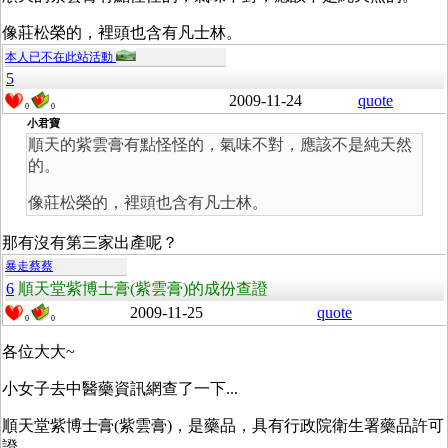
像莊松榮的，裡頭也含有凡士林。
本人已不在此站活動
5
2009-11-24
quote
0
0
小君寶
順天的紫雲膏有點怪怪的，氣味不對，應該不是純天然
的。
像莊松榮的，裡頭也含有凡士林。
那有沒有第三家出產呢？
暴走蔡蔡
6
順天堂紫博士膏(紫雲膏)的成份查證
2009-11-25
quote
0
0
各位大大~
小女子去中醫藥資訊網查了一下...
順天堂紫博士膏(紫雲膏)，是藥品，具有行政院衛生署藥品許可
證，