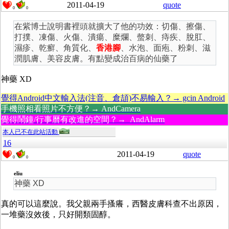
2011-04-19
quote
0
0
在紫博士說明書裡頭就擴大了他的功效：切傷、擦傷、
打撲、凍傷、火傷、潰瘍、糜爛、螫刺、痔疾、脫肛、
濕疹、乾癬、角質化、
香港腳
、水泡、面疱、粉刺、滋
潤肌膚、美容皮膚。有點變成治百病的仙藥了
神藥 XD
覺得Android中文輸入法(注音、倉頡)不易輸入？→ gcin Android
手機照相看照片不方便？→ AndCamera
覺得鬧鐘/行事曆有改進的空間？→ AndAlarm
本人已不在此站活動
16
2011-04-19
quote
0
0
eliu
神藥 XD
真的可以這麼說。我父親兩手搔癢，西醫皮膚科查不出原因，
一堆藥沒效後，只好開類固醇。