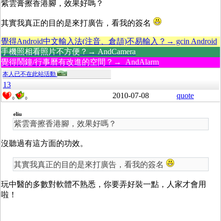
紫雲膏擦香港腳，效果好嗎？
其實我真正的目的是來打廣告，看我的簽名
覺得Android中文輸入法(注音、倉頡)不易輸入？→ gcin Android
手機照相看照片不方便？→ AndCamera
覺得鬧鐘/行事曆有改進的空間？→ AndAlarm
本人已不在此站活動
13
2010-07-08
quote
0
0
eliu
紫雲膏擦香港腳，效果好嗎？
沒聽過有這方面的功效。
其實我真正的目的是來打廣告，看我的簽名
玩中醫的多數對軟體不熟悉，你要弄好裝一點，人家才會用
啦！