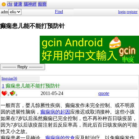
cht
健康
腦神經
癲癇
Find
adm
login
register
癫痫患儿能不能打预防针
----------- Reply -----------
lingxian56
1
癫痫患儿能不能打预防针
2011-05-24
quote
0
0
一般而言，婴儿惊厥性疾病、癫痫发作未完全控制、或不明原
因的进展性脑病，
癫痫病的起因
应推迟或取消接种。这些小孩
如果在7岁以后虽然癫痫已完全控制，也不再补种百日咳疫苗，
因为7岁以后该疫苗注射后反应率高，而此后百日咳发病的可能
性又小之故。
癫痫患者一旦确诊，
癫痫病的饮食
应及时治疗，以免癫痫发作