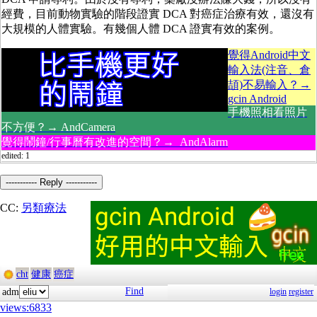
經費，目前動物實驗的階段證實 DCA 對癌症治療有效，還沒有
大規模的人體實驗。有幾個人體 DCA 證實有效的案例。
覺得Android中文
輸入法(注音、倉
頡)不易輸入？→
gcin Android
手機照相看照片
不方便？→ AndCamera
覺得鬧鐘/行事曆有改進的空間？→ AndAlarm
edited: 1
----------- Reply -----------
CC:
另類療法
cht
健康
癌症
Find
adm
login
register
views:6833