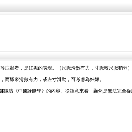
偏嗜等症狀者，是妊娠的表現。（尺脈滑數有力，寸脈較尺脈稍弱
表現，而脈來滑數有力，或左寸滑動，可考慮為妊娠。
2 是鄧鐵濤《中醫診斷學》的內容。從語意來看，顯然是無法完