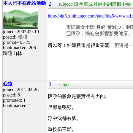
本人已不在此站活動
2
subject: 懷孕當成月經不調連服中
http://big5.xinhuanet.com/gate/big5/www.s
市民蘆女士因“月經”量減少，
joined: 2007-09-19
已懷孕，擔心會影響胎兒健康。
posted: 4946
promoted: 325
所以呀！妊娠脈還是很重要滴！但這是
bookmarked: 206
歸隱山林
心猿
3
subject:
joined: 2011-02-26
posted: 6
懷孕的脈象是很實很有力的。
promoted: 1
bookmarked: 1
尺部最明顯。
浮中沈都有脈。
重按仍不斷。