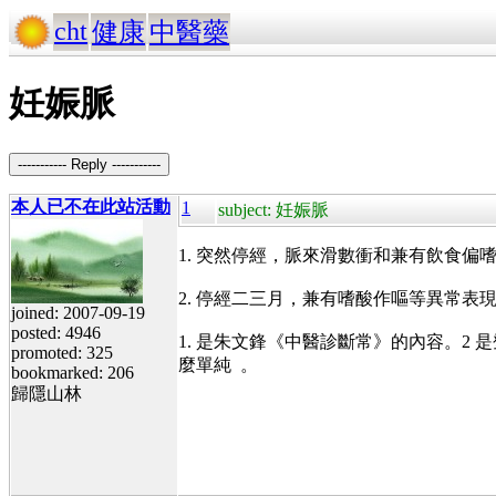
cht
健康
中醫藥
妊娠脈
----------- Reply -----------
本人已不在此站活動
1
subject: 妊娠脈
1. 突然停經，脈來滑數衝和兼有飲食
2. 停經二三月，兼有嗜酸作嘔等異常
joined: 2007-09-19
posted: 4946
1. 是朱文鋒《中醫診斷常》的內容。
promoted: 325
麼單純 。
bookmarked: 206
歸隱山林