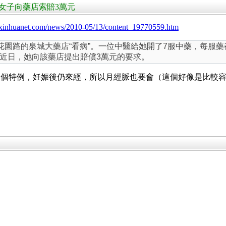
藥 女子向藥店索賠3萬元
d.xinhuanet.com/news/2010-05/13/content_19770559.htm
到花園路的泉城大藥店“看病”。一位中醫給她開了7服中藥，每服
近日，她向該藥店提出賠償3萬元的要求。
一個特例，妊娠後仍來經，所以月經脈也要會（這個好像是比較