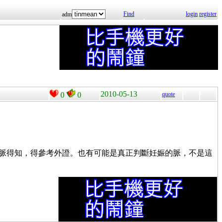
Find
login
register
adm
2010-05-13
0
0
quote
）
全從脈得知，得參考外證。也有可能是真正判斷妊娠的脈，不是這