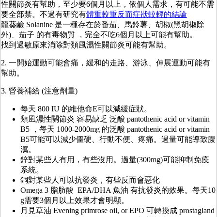
性關節炎有幫助，至少要6個月以上，依個人需求，有可能不需
要全部禁。不過有研究有
體重較重反而症狀較輕的結論
龍葵鹼 Solanine 是一種存在於番茄、馬鈴薯、胡椒(黑胡椒除
外)、茄子 的有毒物質 ，完全不吃6個月以上可能有幫助。
找到過敏原來消除對類風濕性關節炎可能有幫助。
2. 一開始運動可能會痛，緩和的走路、游泳、伸展運動可能有
幫助。
3. 營養補給 (注意劑量)
每天 800 IU 的維他命E可以減緩症狀。
類風濕性關節炎 容易缺乏 泛酸 pantothenic acid or vitamin
B5 ，每天 1000-2000mg 的泛酸 pantothenic acid or vitamin
B5可能可以減少僵硬、行動不便、疼痛。過量可能導致腹
瀉。
鋅對某些人有用，有些沒用。過量(300mg)可能抑制免疫
系統。
銅對某些人可以抗發炎，有些反而會惡化
Omega 3 脂肪酸 EPA/DHA 魚油 有抗發炎的效果。每天10
g需要3個月以上效果才會明顯。
月見草油 Evening primrose oil, or EPO 可轉換成 prostagland