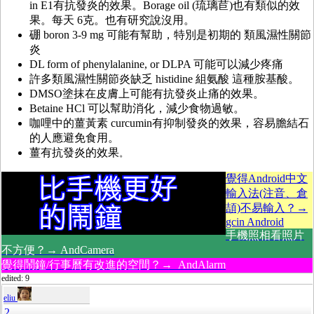
in E1有抗發炎的效果。Borage oil (琉璃苣)也有類似的效
果。每天 6克。也有研究說沒用。
硼 boron 3-9 mg 可能有幫助，特別是初期的 類風濕性關節
炎
DL form of phenylalanine, or DLPA 可能可以減少疼痛
許多類風濕性關節炎缺乏 histidine 組氨酸 這種胺基酸。
DMSO塗抹在皮膚上可能有抗發炎止痛的效果。
Betaine HCl 可以幫助消化，減少食物過敏。
咖哩中的薑黃素 curcumin有抑制發炎的效果，容易膽結石
的人應避免食用。
薑有抗發炎的效果
。
覺得Android中文
輸入法(注音、倉
頡)不易輸入？→
gcin Android
手機照相看照片
不方便？→ AndCamera
覺得鬧鐘/行事曆有改進的空間？→ AndAlarm
edited: 9
eliu
2