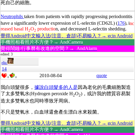
死自己的細胞。
Neutrophils
taken from patients with rapidly progressing periodontitis
have a significantly lower expression of L-selectin (CD62L) (
176
),
i
nc
reased basal H
O
productio
n, and decreased L-selectin shedding.
2
2
覺得Android中文輸入法(注音、倉頡)不易輸入？→ gcin Android
手機照相看照片不方便？→ AndCamera
覺得鬧鐘/行事曆有改進的空間？→ AndAlarm
edited: 3
eliu
14
2010-08-04
quote
0
0
我白頭髮很多，
據說白頭髮多的人是
因為老化的毛囊細胞製造
了太多雙氧水(Hydrogen peroxide H
O
)，或許我的體質容易製
2
2
造太多雙氧水也同時導致牙周病。
不只是雙氧水，白血球還會產生漂白水來殺菌。
覺得Android中文輸入法(注音、倉頡)不易輸入？→ gcin Android
手機照相看照片不方便？→ AndCamera