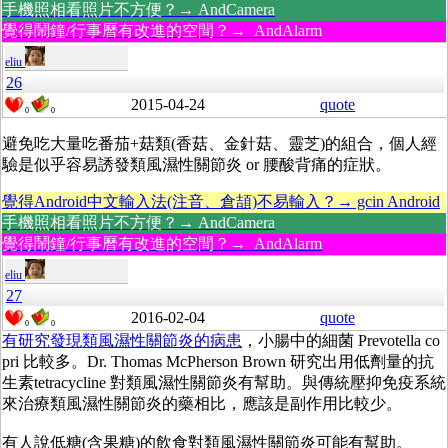
手機照相看照片不方便？→ AndCamera
覺得鬧鐘/行事曆有改進的空間？→ AndAlarm
eliu
26
2015-04-24
quote
0
0
避免吃大量吃番茄+菇類(香菇、金針菇、靈芝)的組合，個人經
驗是似乎容易誘發類風濕性關節炎 or 腰酸背痛的症狀。
覺得Android中文輸入法(注音、倉頡)不易輸入？→ gcin Android
手機照相看照片不方便？→ AndCamera
覺得鬧鐘/行事曆有改進的空間？→ AndAlarm
eliu
27
2016-02-04
quote
0
0
有研究發現類風濕性關節炎的病患
，小腸中的細菌 Prevotella co
pri 比較多。Dr. Thomas McPherson Brown 研究出用低劑量的抗
生素tetracycline 對類風濕性關節炎有幫助。與傳統壓抑免疫系統
來治療類風濕性關節炎的藥相比，應該是副作用比較少。
有人說低糖(含果糖)的飲食對類風濕性關節炎可能有幫助。