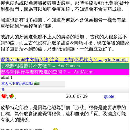
抑免疫系統以免肺臟被破壞太嚴重。那時候絞股藍(七葉膽)被炒
到很熱門，因為可以加強免疫系統，不知道會不會弄巧成拙。
腸道也是有很多細菌，不知道為何就不會像齒槽骨一樣會有嚴
重萎縮到牙齒掉落的問題。
或許人的牙齒進化趕不上人的壽命的增加， 古代的人很多活不
到50歲，而且古代沒有那麼多甜食&肉類可吃，現在落後的國家
很多還是活不到50歲，只要能活到讓下一代自立就好了。
覺得Android中文輸入法(注音、倉頡)不易輸入？→ gcin Android
手機照相看照片不方便？→ AndCamera
覺得鬧鐘/行事曆有改進的空間？→ AndAlarm
edited: 1
本人已不在此站活動
6
2010-07-29
quote
0
0
攻擊特定部位，是因為他認為那個「形狀」很像是他要攻擊的
目標。為什麼會讓他覺得很像，這和血液的「質」及濃度可能
有很大的關係。