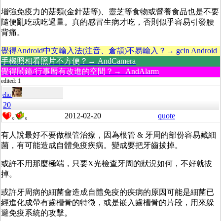
增強免疫力的菇類(金針菇等)、靈芝等食物或營養食品也是不要
隨便亂吃或吃過量。真的感冒生病才吃，否則似乎容易引發腰
背痛。
覺得Android中文輸入法(注音、倉頡)不易輸入？→ gcin Android
手機照相看照片不方便？→ AndCamera
覺得鬧鐘/行事曆有改進的空間？→ AndAlarm
edited: 1
eliu
20
2012-02-20
quote
0
0
有人說最好不要做根管治療，因為根管 & 牙周的部份容易藏細
菌，有可能造成自體免疫疾病。變成要把牙齒拔掉。
或許不用那麼極端，只要X光檢查牙周的狀況如何，不好就拔
掉。
或許牙周病的細菌會造成自體免疫的疾病的原因可能是細菌已
經進化成帶有齒槽骨的特徵，或是嵌入齒槽骨的片段，用來躲
避免疫系統的攻擊。