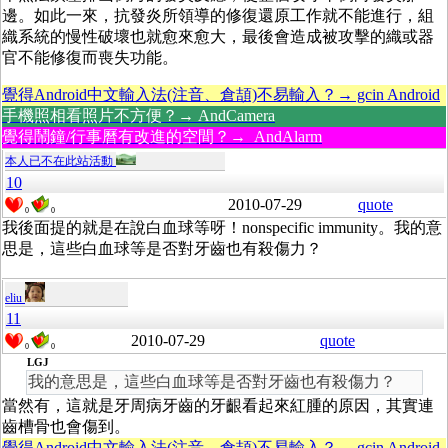
邊。如此一來，抗發炎所領導的修復還原工作就不能進行，組
織系統的慢性破壞也就愈來愈大，最後會造成被攻擊的織或器
官不能修復而喪失功能。
覺得Android中文輸入法(注音、倉頡)不易輸入？→ gcin Android
手機照相看照片不方便？→ AndCamera
覺得鬧鐘/行事曆有改進的空間？→ AndAlarm
本人已不在此站活動
10
2010-07-29
quote
0
0
我後面提的就是在說白血球等呀！nonspecific immunity。我的意
思是，這些白血球等是否對牙齒也有殺傷力？
eliu
11
2010-07-29
quote
0
0
LGJ
我的意思是，這些白血球等是否對牙齒也有殺傷力？
當然有，這就是牙周病牙齒的牙齦看起來紅腫的原因，其實連
齒槽骨也會傷到。
覺得Android中文輸入法(注音、倉頡)不易輸入？→ gcin Android