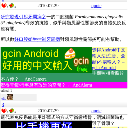
2010-07-29
quote
0
0
研究發現引起牙周病之
一的口腔細菌
Porphyromonas gingivalis
(P. gingivalis)
導致的抗體，似乎與類風濕性關節炎的自體免疫反
應有關。
所以做
好口腔衛生控制牙周病
對類風濕性關節炎可能有幫助。
覺得Android中文
輸入法(注音、倉
頡)不易輸入？→
gcin Android
手機照相看照片
不方便？→ AndCamera
覺得鬧鐘/行事曆有改進的空間？→ AndAlarm
edited: 1
eliu
3
2010-07-29
quote
0
0
這代表免疫系統是用炸彈式的方式守衛齒槽骨，消滅細菌時也
毀了骨頭？