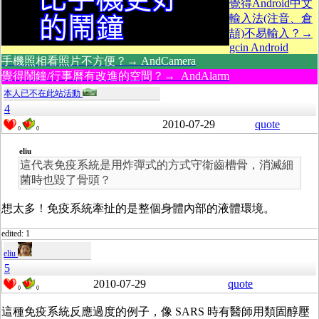
覺得Android中文
輸入法(注音、倉
頡)不易輸入？→
gcin Android
手機照相看照片不方便？→ AndCamera
覺得鬧鐘/行事曆有改進的空間？→ AndAlarm
本人已不在此站活動
4
2010-07-29
quote
0
0
eliu
這代表免疫系統是用炸彈式的方式守衛齒槽骨，消滅細
菌時也毀了骨頭？
想太多！免疫系統牽扯的是整個身體內部的液體環境。
edited: 1
eliu
5
2010-07-29
quote
0
0
這種免疫系統反應過度的例子，像 SARS 時有醫師用類固醇壓