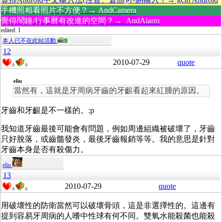
手機照相看照片不方便？→ AndCamera
覺得鬧鐘/行事曆有改進的空間？→ AndAlarm
edited: 1
本人已不在此站活動
12
2010-07-29
quote
0
0
eliu
當然有，這就是牙周病牙齒的牙齦看起來紅腫的原因。
牙齒和牙齦是不一樣的。:p
我知道牙齒最後可能會有問題，例如周邊組織被破壞了，牙齒
只好脫落，或齒髓發炎，最後牙齒報銷等等。我的意思是針對
牙齒本身是否有殺傷力。
eliu
13
2010-07-29
quote
0
0
用破壞性的防衛當然可以破壞骨頭，這是非選擇性的。這邊有
提到容易牙周病的人嗜中性球有何不同。雙氧水能殺菌也能殺