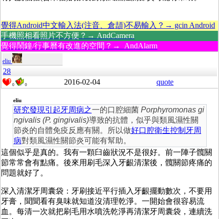
覺得Android中文輸入法(注音、倉頡)不易輸入？→ gcin Android
手機照相看照片不方便？→ AndCamera
覺得鬧鐘/行事曆有改進的空間？→ AndAlarm
eliu
28
2016-02-04
quote
0
0
eliu
研究發現引起牙周病之
一的口腔細菌
Porphyromonas gi
ngivalis (P. gingivalis)
導致的抗體，似乎與類風濕性關
節炎的自體免疫反應有關。所以做
好口腔衛生控制牙周
病
對類風濕性關節炎可能有幫助。
這個似乎是真的。我有一顆臼齒狀況不是很好。前一陣子髖關
節常常會有點痛。後來用刷毛深入牙齦清潔後，髖關節疼痛的
問題就好了。
深入清潔牙周囊袋：牙刷接近平行插入牙齦擺動數次，不要用
牙膏，聞聞看有臭味就知道沒清理乾淨。一開始會很容易流
血。每清一次就把刷毛用水噴洗乾淨再清潔牙周囊袋，連續洗