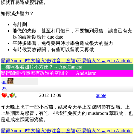
候就容易造成腰背痛。
如何減少壓力？
有計劃
能做的先做，甚至利用假日，不要拖到最後，讓自己有充
足的緩衝期應付 due date
平時多學習，免得要用時才學會造成很大的壓力
有時候要放得開，有些可以留明天再做
覺得Android中文輸入法(注音、倉頡)不易輸入？→ gcin Android
手機照相看照片不方便？→ AndCamera
覺得鬧鐘/行事曆有改進的空間？→ AndAlarm
eliu
25
2012-12-09
quote
0
0
昨天晚上吃了一些小番茄，結果今天早上左踝關節有點痛。上
上星期因為感冒，有吃一些增強免疫力的 mushroom 萃取物，也
是造成左踝關節疼痛。
覺得Android中文輸入法(注音、倉頡)不易輸入？→ gcin Android