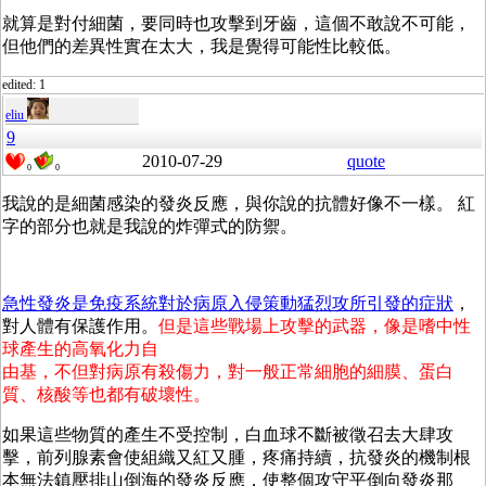
就算是對付細菌，要同時也攻擊到牙齒，這個不敢說不可能，
但他們的差異性實在太大，我是覺得可能性比較低。
edited: 1
eliu
9
2010-07-29
quote
0
0
我說的是細菌感染的發炎反應，與你說的抗體好像不一樣。 紅
字的部分也就是我說的炸彈式的防禦。
急性發炎是免疫系統對於病原入侵策動猛烈攻所引發的症狀
，
對人體有保護作用。
但是這些戰場上攻擊的武器，像是嗜中性
球產生的高氧化力自
由基，不但對病原有殺傷力，對一般正常細胞的細膜、蛋白
質、核酸等也都有破壞性。
如果這些物質的產生不受控制，白血球不斷被徵召去大肆攻
擊，前列腺素會使組織又紅又腫，疼痛持續，抗發炎的機制根
本無法鎮壓排山倒海的發炎反應，使整個攻守平倒向發炎那