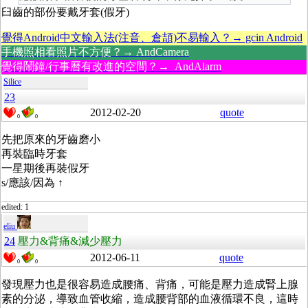
臼齒的部份要戴牙套(假牙)
覺得Android中文輸入法(注音、倉頡)不易輸入？→ gcin Android
手機照相看照片不方便？→ AndCamera
覺得鬧鐘/行事曆有改進的空間？→ AndAlarm
Silice
23
2012-02-20
quote
0
0
先把原來的牙齒磨小
再裝臨時牙套
一星期後再裝假牙
s/應該/因為 ↑
edited: 1
eliu
24
壓力&背痛&減少壓力
2012-06-11
quote
0
0
發現壓力也是很容易造成腰痛、背痛，可能是壓力造成腎上腺
素的分泌，導致血管收縮，造成腰背部的血液循環不良，這時