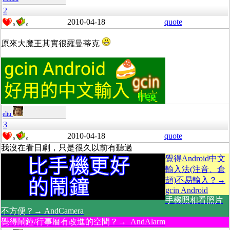
2
2010-04-18
quote
0
0
原來大魔王其實很羅曼蒂克
eliu
3
2010-04-18
quote
0
0
我沒在看日劇，只是很久以前有聽過
覺得Android中文
輸入法(注音、倉
頡)不易輸入？→
gcin Android
手機照相看照片
不方便？→ AndCamera
覺得鬧鐘/行事曆有改進的空間？→ AndAlarm