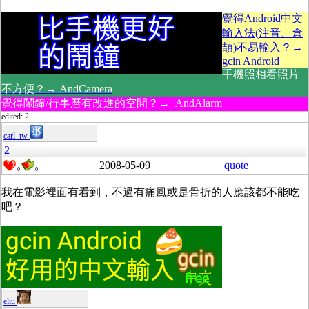
覺得Android中文
輸入法(注音、倉
頡)不易輸入？→
gcin Android
手機照相看照片
不方便？→ AndCamera
覺得鬧鐘/行事曆有改進的空間？→ AndAlarm
edited: 2
carl_tw
2
2008-05-09
quote
0
0
我在電影裡面有看到，不過有痛風或是骨折的人應該都不能吃
吧？
eliu