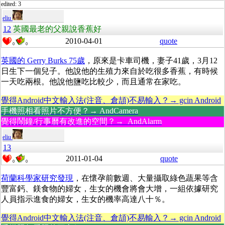
edited: 3
eliu
12
英國最老的父親說香蕉好
2010-04-01
quote
0
0
英國的 Gerry Burks 75歲
，原來是卡車司機，妻子41歲，3月12
日生下一個兒子。他說他的生殖力來自於吃很多香蕉，有時候
一天吃兩根。他說他鹽吃比較少，而且通常在家吃。
覺得Android中文輸入法(注音、倉頡)不易輸入？→ gcin Android
手機照相看照片不方便？→ AndCamera
覺得鬧鐘/行事曆有改進的空間？→ AndAlarm
eliu
13
2011-01-04
quote
0
0
荷蘭科學家研究發現
，在懷孕前數週、大量攝取綠色蔬果等含
豐富鈣、鎂食物的婦女，生女的機會將會大增，一組依據研究
人員指示進食的婦女，生女的機率高達八十％。
覺得Android中文輸入法(注音、倉頡)不易輸入？→ gcin Android