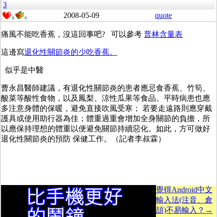
3
2008-05-09
quote
0
0
痛風不能吃香蕉，沒這回事吧? 可以參考
普林含量表
這邊寫
退化性關節炎的少吃香蕉。
似乎是中醫
曹永昌醫師建議，有退化性關節炎的患者應忌食香蕉、竹筍、
酸菜等酸性食物，以及鳳梨、涼性瓜果等食品。平時病患也應
多注意身體的保暖，避免直接吹風受寒； 若要走遠路則應穿戴
護具或使用助行器為佳；體重過重會增加全身關節的負擔，所
以應保持理想的體重以便避免關節持續惡化。如此，方可做好
退化性關節炎的預防 保健工作。（記者李叔霖）
覺得Android中文
輸入法(注音、倉
頡)不易輸入？→