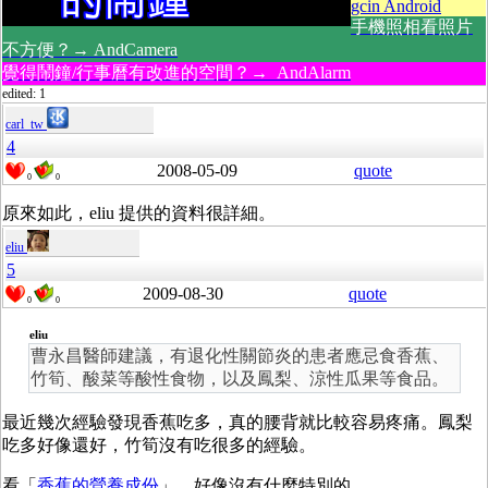
gcin Android
手機照相看照片
不方便？→ AndCamera
覺得鬧鐘/行事曆有改進的空間？→ AndAlarm
edited: 1
carl_tw
4
2008-05-09
quote
0
0
原來如此，eliu 提供的資料很詳細。
eliu
5
2009-08-30
quote
0
0
eliu
曹永昌醫師建議，有退化性關節炎的患者應忌食香蕉、
竹筍、酸菜等酸性食物，以及鳳梨、涼性瓜果等食品。
最近幾次經驗發現香蕉吃多，真的腰背就比較容易疼痛。鳳梨
吃多好像還好，竹筍沒有吃很多的經驗。
看「
香蕉的營養成份
」，好像沒有什麼特別的。