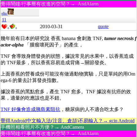
覺得鬧鐘/行事曆有改進的空間？→ AndAlarm
eliu
11
2010-03-31
quote
0
0
幾年前有日本的研究說 香蕉 banana 會刺激 TNF,
tumor necrosis f
actor-alpha
「腫瘤壞死因子」的產生，
TNF 會導致身體發炎的狀態，據說常見的水果中，以香蕉造成
的 TNF最多，所以香蕉容易造成背痛→關節發炎。
上面香蕉的營養成份可能沒有做過動物實驗，只是單純的用Om
ega-6 的量去計算發炎指數。
據說香蕉的黑點愈多，產生 TNF 愈多。TNF 據說有抗癌的效
果，適量的吃應該也是不錯。
TNF 好像會造成胰島素阻抗
，糖尿病的人不適合吃太多？
覺得Android中文輸入法(注音、倉頡)不易輸入？→ gcin Android
手機照相看照片不方便？→ AndCamera
覺得鬧鐘/行事曆有改進的空間？→ AndAlarm