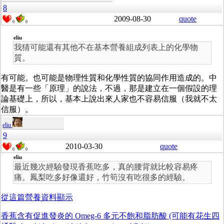
8
2009-08-30
quote
0
0
eliu
我猜可能還有其他不在基本營養組成列表上的化學物
質。
有可能。也可能是物理性質和化學性質的協同作用造成的。中
醫是有一些「原理」的說法，不過，那是建立在一個假設的理
論基礎上，所以，基本上說出來人家也不容易信服（我就不太
信服）。
eliu
9
2010-03-30
quote
0
0
eliu
最近幾次經驗發現香蕉吃多，真的腰背就比較容易疼
痛。鳳梨吃多好像還好，竹筍沒有吃很多的經驗。
從這篇營養資料顯示
香蕉含有促進發炎的
Omeg-6
多元不飽和脂肪酸 (可能有花生四