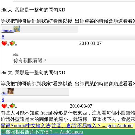
eliu大, 我那是一整句的問句XD
等我把"帥哥廚師到我家"看熟以後, 出師買菜的時候會順道看
tinmean
8
2010-03-07
0
0
eliu
你有親眼看過？
eliu大, 我那是一整句的問句XD
等我把"帥哥廚師到我家"看熟以後, 出師買菜的時候會順道看
eliu
9
2010-03-07
0
0
有些人可能不知道 fractal 碎形是什麼東西，注意看每個小
錐體外型還是大的圓錐體的縮小，就這樣一直重複下去，看起來
覺得Android中文輸入法(注音、倉頡)不易輸入？→ gcin Android
手機照相看照片不方便？→ AndCamera