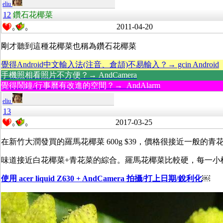
eliu
12
鑽石花椰菜
2011-04-20
0
0
剛才聽到這種花椰菜也稱為鑽石花椰菜
覺得Android中文輸入法(注音、倉頡)不易輸入？→ gcin Android
手機照相看照片不方便？→ AndCamera
覺得鬧鐘/行事曆有改進的空間？→ AndAlarm
eliu
13
2017-03-25
0
0
在新竹大潤發買的羅馬花椰菜 600g $39，價格很接近一般的
味道接近白花椰菜+青花菜的綜合。羅馬花椰菜比較硬，每一小
使用 acer liquid Z630 + AndCamera 拍攝/打上日期/銳利化
￼