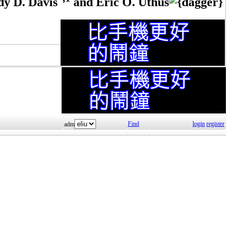
dy D. Davis
and Eric O. Uthus
Find
login
register
adm