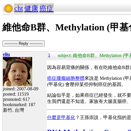
cht
健康
癌症
維他命B群、Methylation (甲基
----------- Reply -----------
eliu
1
subject: 維他命B群、Methylation 
因為容易背痛的關係，有在吃維他命B群所以研
癌症腫瘤細胞整體
來說是 Methylation
(甲基化) 會壓抑某些抑制癌症的基因。
joined: 2007-08-09
posted: 11519
結論似乎是，如果癌症已經發生，就不要再增加 
promoted: 617
生我們還是不知道。家族有大腸直腸癌
bookmarked: 187
新竹, 台灣
什麼是甲基化
？王孫崇說，甲基化指的