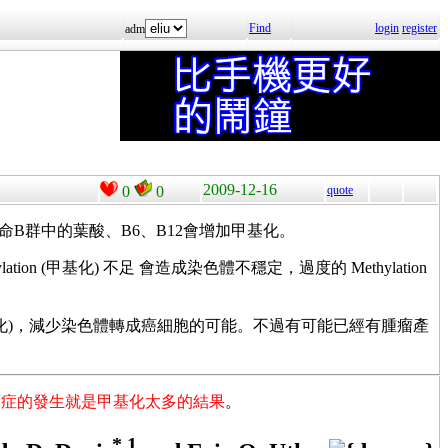
Find
login
register
adm
2009-12-16
0
0
quote
維他命B群中的葉酸、B6、B12會增加甲基化。
hylation (甲基化) 不足 會造成染色體不穩定，過度的 Methylation
on (甲基化)，減少染色體轉成癌細胞的可能。不過有可能已經有腫瘤產
癌症的發生就是甲基化太多的結果
。
*
,1