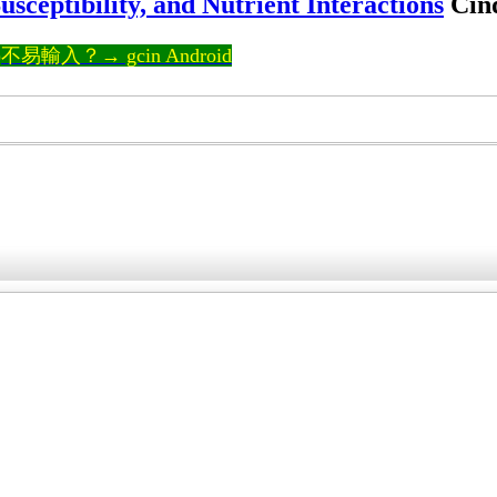
ceptibility, and Nutrient Interactions
Cin
輸入？→ gcin Android