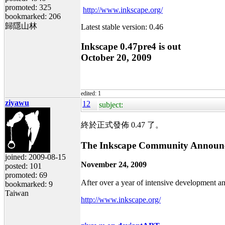
promoted: 325
http://www.inkscape.org/
bookmarked: 206
歸隱山林
Latest stable version: 0.46
Inkscape 0.47pre4 is out
October 20, 2009
edited: 1
ziyawu
12
subject:
終於正式發佈 0.47 了。
The Inkscape Community Announce
joined: 2009-08-15
November 24, 2009
posted: 101
promoted: 69
After over a year of intensive development and
bookmarked: 9
Taiwan
http://www.inkscape.org/