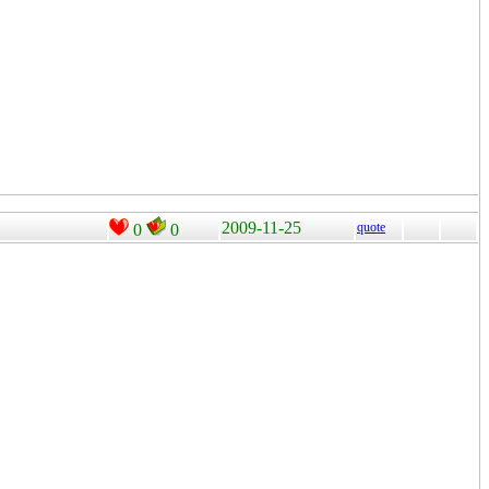
2009-11-25
quote
0
0