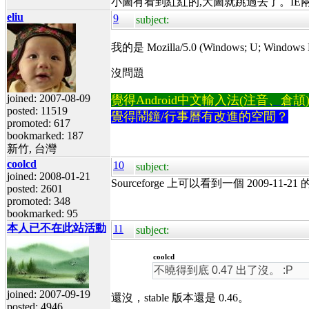
小圖有看到紅紅的,大圖就跳過去了。IE
eliu
9
subject:
我的是 Mozilla/5.0 (Windows; U; Windows NT
沒問題
joined: 2007-08-09
覺得Android中文輸入法(注音、倉頡)不易
posted: 11519
覺得鬧鐘/行事曆有改進的空間？
promoted: 617
bookmarked: 187
新竹, 台灣
coolcd
10
subject:
joined: 2008-01-21
Sourceforge 上可以看到一個 2009-11-21 
posted: 2601
promoted: 348
bookmarked: 95
本人已不在此站活動
11
subject:
coolcd
不曉得到底 0.47 出了沒。 :P
joined: 2007-09-19
還沒，stable 版本還是 0.46。
posted: 4946