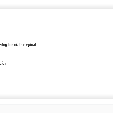
ntent: Perceptual
」
方式」