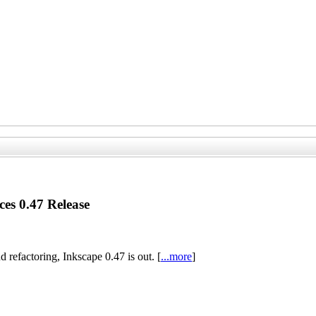
s 0.47 Release
 refactoring, Inkscape 0.47 is out. [
...more
]