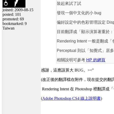
裝起來試了試
joined: 2009-08-15
發現一個中文化的小 bug
posted: 101
promoted: 69
偏好設定中的色彩管理設定 Display Ren
bookmarked: 9
Taiwan
目前翻譯成「顯示演算著重於：
Rendering Intent 一般是
Perceptual 則以「知覺式」居多
相關說明可參考
HP 的網頁
感謝，這應該算大 BUG。><"
(改正後的翻譯檔在附件，現在提交的翻譯檔會包含
Rendering Intent 在 Photosho
(
Adobe Photoshop CS4 線上說明書
)