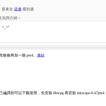
現，原來在
這邊
看到過
中文化與介紹～
^_^"
，竟然偷偷再加一個 pre4。
連結
的可以下載使用，先安裝 libwpg 再安裝 inkscape-0.47pre4 ，因