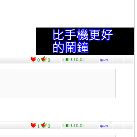
2009-10-02
quote
0
0
2009-10-02
quote
1
0