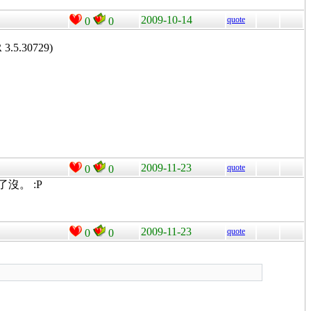
2009-10-14
quote
0
0
 3.5.30729)
2009-11-23
quote
0
0
沒。 :P
2009-11-23
quote
0
0