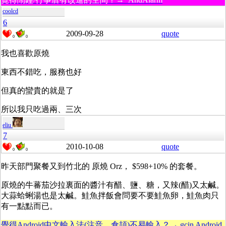
coolcd
6
2009-09-28
quote
0
0
我也喜歡原燒
東西不錯吃，服務也好
但真的蠻貴的就是了
所以我只吃過兩、三次
eliu
7
2010-10-08
quote
0
0
昨天部門聚餐又到竹北的 原燒 Orz， $598+10% 的套餐。
原燒的牛蕃茄沙拉裏面的醬汁有醋、鹽、糖，又辣(醋)又太鹹。
大蒜蛤蜊湯也是太鹹。鮭魚拌飯會問要不要鮭魚卵，鮭魚肉只
有一點點而已。
覺得Android中文輸入法(注音、倉頡)不易輸入？→ gcin Android