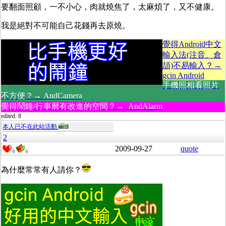
要翻面照顧，一不小心，肉就燒焦了，太麻煩了，又不健康。
我是絕對不可能自己花錢再去原燒。
覺得Android中文
輸入法(注音、倉
頡)不易輸入？→
gcin Android
手機照相看照片
不方便？→ AndCamera
覺得鬧鐘/行事曆有改進的空間？→ AndAlarm
edited: 8
本人已不在此站活動
2
2009-09-27
quote
0
0
為什麼常常有人請你？