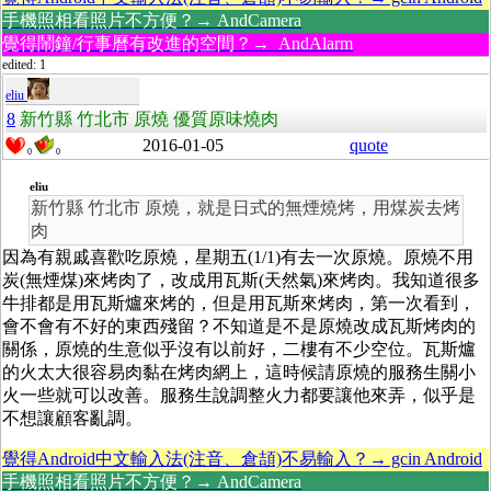
手機照相看照片不方便？→ AndCamera
覺得鬧鐘/行事曆有改進的空間？→ AndAlarm
edited: 1
eliu
8
新竹縣 竹北市 原燒 優質原味燒肉
2016-01-05
quote
0
0
eliu
新竹縣 竹北市 原燒，就是日式的無煙燒烤，用煤炭去烤
肉
因為有親戚喜歡吃原燒，星期五(1/1)有去一次原燒。原燒不用
炭(無煙煤)來烤肉了，改成用瓦斯(天然氣)來烤肉。我知道很多
牛排都是用瓦斯爐來烤的，但是用瓦斯來烤肉，第一次看到，
會不會有不好的東西殘留？不知道是不是原燒改成瓦斯烤肉的
關係，原燒的生意似乎沒有以前好，二樓有不少空位。瓦斯爐
的火太大很容易肉黏在烤肉網上，這時候請原燒的服務生關小
火一些就可以改善。服務生說調整火力都要讓他來弄，似乎是
不想讓顧客亂調。
覺得Android中文輸入法(注音、倉頡)不易輸入？→ gcin Android
手機照相看照片不方便？→ AndCamera