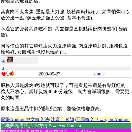
原燒是我最愛的店。
其實肉不太會焦, 重點是火力強, 幾秒鐘就烤好了, 如果怕焦可以
放旁邊一點 (像玉米之類丟旁邊, 基本不會焦)
。
不過它的套餐我會吃不飽, 我去都是直接點兩份肉拼盤(附石鍋
飯)。
同等價位的其它燒烤店火力沒原燒強, 肉沒原燒新鮮, 服務也沒
原燒好, 女服務生也沒原燒的正
。
eliu
5
2009-09-27
quote
0
0
服務人員是說烤8秒鐘就可以了，可是看起來還是有點紅紅的，
讓人不放心。當煤炭燒30-40分鐘後，火力會減弱很多，需要更
久的時間。
原來這是王品牛排的關係企業，難怪價格那麼高。
覺得Android中文輸入法(注音、倉頡)不易輸入？→ gcin Android
手機照相看照片不方便？→ AndCamera
覺得鬧鐘/行事曆有改進的空間？→ AndAlarm