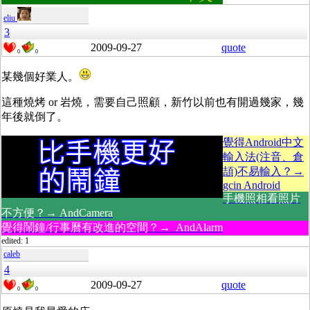
eliu
3
2009-09-27
quote
0
0
某幾個好業人。
這種燒烤 or 岩燒，需要自己照顧，新竹以前也有開過幾家，幾
年後就倒了。
覺得Android中文
輸入法(注音、倉
頡)不易輸入？→
gcin Android
手機照相看照片
不方便？→ AndCamera
覺得鬧鐘/行事曆有改進的空間？→ AndAlarm
edited: 1
caleb
4
2009-09-27
quote
0
0