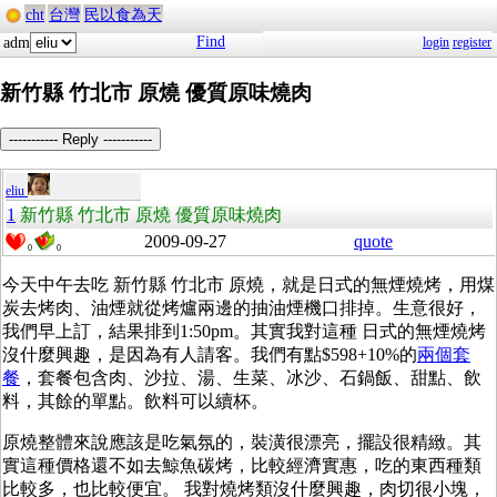
cht
台灣
民以食為天
Find
adm
login
register
新竹縣 竹北市 原燒 優質原味燒肉
----------- Reply -----------
eliu
1
新竹縣 竹北市 原燒 優質原味燒肉
2009-09-27
quote
0
0
今天中午去吃 新竹縣 竹北市 原燒，就是日式的無煙燒烤，用煤
炭去烤肉、油煙就從烤爐兩邊的抽油煙機口排掉。生意很好，
我們早上訂，結果排到1:50pm。其實我對這種 日式的無煙燒烤
沒什麼興趣，是因為有人請客。我們有點$598+10%的
兩個套
餐
，套餐包含肉、沙拉、湯、生菜、冰沙、石鍋飯、甜點、飲
料，其餘的單點。飲料可以續杯。
原燒整體來說應該是吃氣氛的，裝潢很漂亮，擺設很精緻。其
實這種價格還不如去鯨魚碳烤，比較經濟實惠，吃的東西種類
比較多，也比較便宜。 我對燒烤類沒什麼興趣，肉切很小塊，