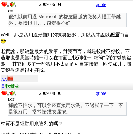
2009-06-04
quote
0
0
eliu
很久以前用過 Microsoft 的橡皮圓弧的微笑人體工學鍵
盤，要按很用力，感覺很不好。
Well... 那是我用過最難用的微笑鍵盤，所以我才說以
配置
而言
老實說，那鍵盤最大的敗筆，對我而言，就是按鍵不好按。不
過那也是我當時雖一可以在市面上找到唯一"精簡"型的"微笑鍵
盤"。其它則多了一些我用不太到的可自定按鍵。即使如此，微
笑鍵盤還是很不好找。
AA
8
軟鍵盤
2009-08-06
quote
0
0
LGJ
據說不怕水，可以拿來直接用水洗。不過試了一下，不
是很好用，常常按錯或漏按。
材質不是經常用來隆乳的嗎？