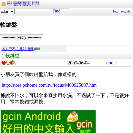
cht
台灣
個人
LGJ
Find
adm
login
register
軟鍵盤
----------- Reply -----------
本人已不在此站活動
1
軟鍵盤
2009-06-04
quote
0
0
小朋友買了個軟鍵盤給我，像這樣的：
http://store.pchome.com.tw/focus/M00925807.htm
據說不怕水，可以拿來直接用水洗。不過試了一下，不是很好
用，常常按錯或漏按。