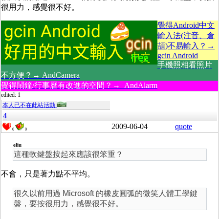
很用力，感覺很不好。
覺得Android中文
輸入法(注音、倉
頡)不易輸入？→
gcin Android
手機照相看照片
不方便？→ AndCamera
覺得鬧鐘/行事曆有改進的空間？→ AndAlarm
edited: 1
本人已不在此站活動
4
2009-06-04
quote
0
0
eliu
這種軟鍵盤按起來應該很笨重？
不會，只是著力點不平均。
很久以前用過 Microsoft 的橡皮圓弧的微笑人體工學鍵
盤，要按很用力，感覺很不好。