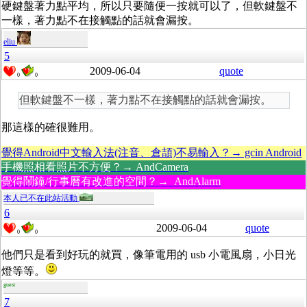
硬鍵盤著力點平均，所以只要隨便一按就可以了，但軟鍵盤不
一樣，著力點不在接觸點的話就會漏按。
eliu
5
2009-06-04
quote
0
0
但軟鍵盤不一樣，著力點不在接觸點的話就會漏按。
那這樣的確很難用。
覺得Android中文輸入法(注音、倉頡)不易輸入？→ gcin Android
手機照相看照片不方便？→ AndCamera
覺得鬧鐘/行事曆有改進的空間？→ AndAlarm
本人已不在此站活動
6
2009-06-04
quote
0
0
他們只是看到好玩的就買，像筆電用的 usb 小電風扇，小日光
燈等等。
guest
7