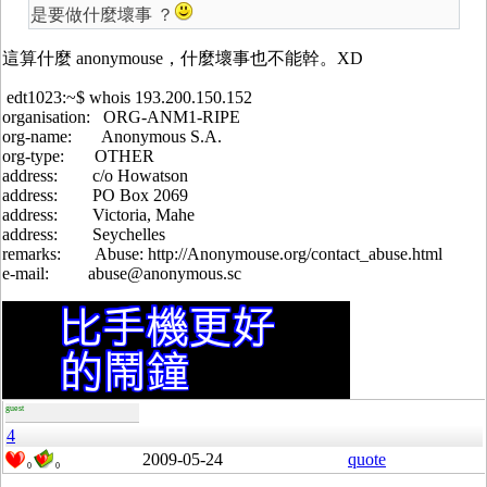
是要做什麼壞事 ？
這算什麼 anonymouse，什麼壞事也不能幹。XD
edt1023:~$ whois 193.200.150.152
organisation: ORG-ANM1-RIPE
org-name: Anonymous S.A.
org-type: OTHER
address: c/o Howatson
address: PO Box 2069
address: Victoria, Mahe
address: Seychelles
remarks: Abuse: http://Anonymouse.org/contact_abuse.html
e-mail: abuse@anonymous.sc
guest
4
2009-05-24
quote
0
0