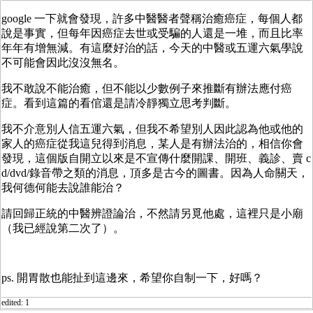
google 一下就會發現，許多中醫醫者聲稱治癒癌症，每個人都
說是事實，但每年因癌症去世或受騙的人還是一堆，而且比率
年年有增無減。有這麼好治的話，今天的中醫或五運六氣學說
不可能會因此沒沒無名。
我不敢說不能治癒，但不能以少數例子來推斷有辦法應付癌
症。看到這篇的看倌還是請冷靜獨立思考判斷。
我不介意別人信五運六氣，但我不希望別人因此認為他或他的
家人的癌症從我這兒得到消息，某人是有辦法治的，相信你會
發現，這個版自開立以來是不宣傳什麼開課、開班、義診、賣 c
d/dvd/錄音帶之類的消息，頂多是古今的圖書。因為人命關天，
我何德何能去說誰能治？
請回歸正統的中醫辨證論治，不然請另覓他處，這裡只是小廟
（我已經說第二次了）。
ps. 開胃散也能扯到這邊來，希望你自制一下，好嗎？
edited: 1