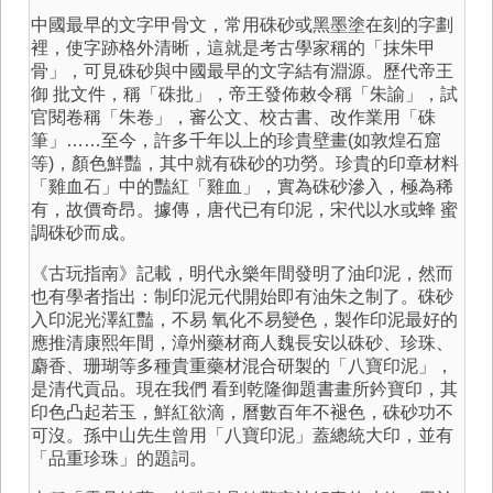
中國最早的文字甲骨文，常用硃砂或黑墨塗在刻的字劃
裡，使字跡格外清晰，這就是考古學家稱的「抹朱甲
骨」，可見硃砂與中國最早的文字結有淵源。歷代帝王
御 批文件，稱「硃批」，帝王發佈敕令稱「朱諭」，試
官閱卷稱「朱卷」，審公文、校古書、改作業用「硃
筆」……至今，許多千年以上的珍貴壁畫(如敦煌石窟
等)，顏色鮮豔，其中就有硃砂的功勞。珍貴的印章材料
「雞血石」中的豔紅「雞血」，實為硃砂滲入，極為稀
有，故價奇昂。據傳，唐代已有印泥，宋代以水或蜂 蜜
調硃砂而成。
《古玩指南》記載，明代永樂年間發明了油印泥，然而
也有學者指出：制印泥元代開始即有油朱之制了。硃砂
入印泥光澤紅豔，不易 氧化不易變色，製作印泥最好的
應推清康熙年間，漳州藥材商人魏長安以硃砂、珍珠、
麝香、珊瑚等多種貴重藥材混合研製的「八寶印泥」，
是清代貢品。現在我們 看到乾隆御題書畫所鈐寶印，其
印色凸起若玉，鮮紅欲滴，曆數百年不褪色，硃砂功不
可沒。孫中山先生曾用「八寶印泥」蓋總統大印，並有
「品重珍珠」的題詞。