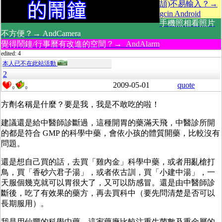
頡)不易輸入？→
gcin Android
手機照相看照片
不方便？→ AndCamera
覺得鬧鐘/行事曆有改進的空間？→ AndAlarm
edited: 4
本人已不在此站活動
2
2009-05-01
quote
0
0
方劑名稱是什麼？要是我，我是不敢吃的啦！
建議還是給中醫師診斷過，這種開胃的藥滿天飛，中醫診所開
的都是符合 GMP 的科學中藥，會依小孩的體質開藥，比較沒有
問題。
還是想自己買的話，去買「雞內金」科學中藥，或者用亂槍打
鳥，買「香砂六君子湯」，或者依古訓，買「小建中湯」，一
天服個幾克就可以胃很大了，又可以防感冒。還是由中醫師診
斷後，吃了有效果的藥方，再去買科中（要先問清楚是否可以
長期服用）。
我是用仙豐的科學中藥，這家藥廠比較注重生菌數及重金屬的