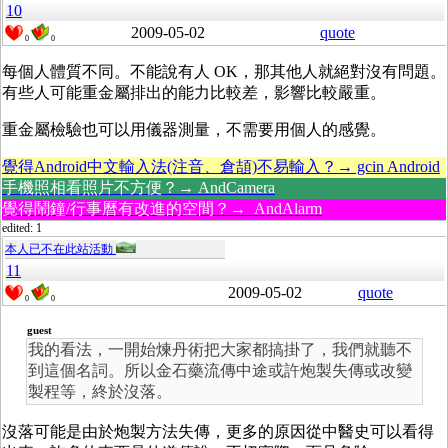
10
2009-05-02
quote
0
0
每個人體質不同。不能說有人 OK，那其他人就絕對沒有問題。
有些人可能重金屬排出的能力比較差，影響比較嚴重。
重金屬檢驗也可以用儀器測量，不需要用個人的感覺。
覺得Android中文輸入法(注音、倉頡)不易輸入？→ gcin Android
手機照相看照片不方便？→ AndCamera
覺得鬧鐘/行事曆有改進的空間？→ AndAlarm
edited: 1
本人已不在此站活動
11
2009-05-02
quote
0
0
guest
我的看法，一開始煉丹術把大家都搞掛了，我們就聽不
到這個名詞。所以金石藥流傳中途或許炮製失傳或改變
製程等，終於沒落。
沒落可能是由於炮製方法失傳，更多的原因從中醫史可以看得