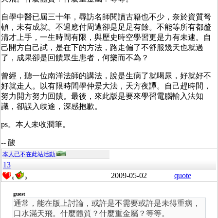
自學中醫已屆三十年，尋訪名師閱讀古籍也不少，奈於資質弩
頓，未有成就。不過應付周遭卻是足足有餘。不能等所有都釐
清才上手，一生時間有限，與歷史時空學習更是力有未逮。自
己開方自己試，是在下的方法，路走偏了不舒服幾天也就過
了，成果卻是回饋眾生患者，何樂而不為？
曾經，聽一位南洋法師的講法，說是生病了就喝尿，好就好不
好就走人。以有限時間學仲景大法，天方夜譚。自己趕時間，
努力開方努力回饋。最後，來此版是要來學習電腦輸入法知
識，卻誤入歧途，深感抱歉。
ps。本人未收潤筆。
-- 酸
本人已不在此站活動
13
2009-05-02
quote
0
0
guest
通常，能在版上討論，或許是不需要或許是未得重病，
口水滿天飛。什麼體質？什麼重金屬？等等。