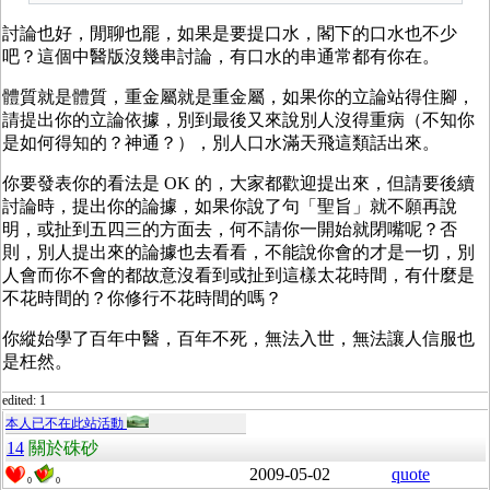
討論也好，閒聊也罷，如果是要提口水，閣下的口水也不少
吧？這個中醫版沒幾串討論，有口水的串通常都有你在。
體質就是體質，重金屬就是重金屬，如果你的立論站得住腳，
請提出你的立論依據，別到最後又來說別人沒得重病（不知你
是如何得知的？神通？），別人口水滿天飛這類話出來。
你要發表你的看法是 OK 的，大家都歡迎提出來，但請要後續
討論時，提出你的論據，如果你說了句「聖旨」就不願再說
明，或扯到五四三的方面去，何不請你一開始就閉嘴呢？否
則，別人提出來的論據也去看看，不能說你會的才是一切，別
人會而你不會的都故意沒看到或扯到這樣太花時間，有什麼是
不花時間的？你修行不花時間的嗎？
你縱始學了百年中醫，百年不死，無法入世，無法讓人信服也
是枉然。
edited: 1
本人已不在此站活動
14
關於硃砂
2009-05-02
quote
0
0