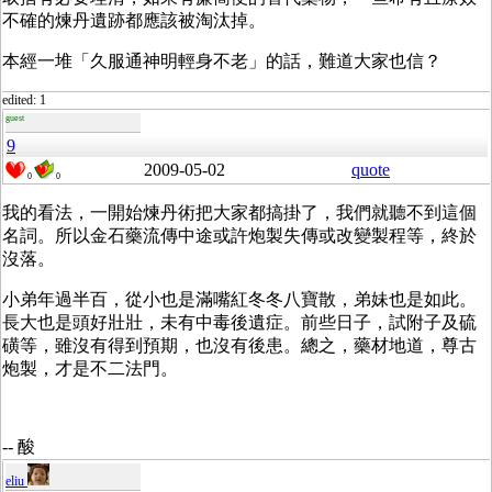
不確的煉丹遺跡都應該被淘汰掉。
本經一堆「久服通神明輕身不老」的話，難道大家也信？
edited: 1
guest
9
2009-05-02
quote
0
0
我的看法，一開始煉丹術把大家都搞掛了，我們就聽不到這個
名詞。所以金石藥流傳中途或許炮製失傳或改變製程等，終於
沒落。
小弟年過半百，從小也是滿嘴紅冬冬八寶散，弟妹也是如此。
長大也是頭好壯壯，未有中毒後遺症。前些日子，試附子及硫
磺等，雖沒有得到預期，也沒有後患。總之，藥材地道，尊古
炮製，才是不二法門。
-- 酸
eliu