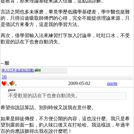
徒教育，那來理論基礎來讓人信服，這點請諒解。
言語之間也多未琢磨，畢竟學歷低國學基礎差，學中醫也挺難
的，只得沿途吸取師傅們的心得，完全不能提供理論來源，只
是借試方來養方，這是我的學習方法。
再次，借學習輸入法來練習打字加入討論串，吐吐口水，不受
歡迎的話在下也會自動消失。
-- 酸
本人已不在此站活動
16
2009-05-02
quote
0
0
guest
不受歡迎的話在下也會自動消失。
希望你說話算話。別到時候又說我在意什麼。
如果是師徒傳授，不方便公開的內容，這也沒什麼。我只是希
望別露前面一點，釣人味口後又在打哈哈。我這樣說，年過半
百的你應該聽得出我在說什麼吧！