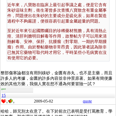
近年來，八寶散在臨床上最引起爭議之處，便是它含有
朱砂這味主劑，衛生署曾多次查獲八寶散含有重金屬事
件，問題便出在朱砂的主要成分是硫化汞，如果在製造
過程中不夠嚴謹，便很容易引起重金屬超量的問題。
至於近年來引起國際矚目的珍稀藥材熊膽，具有清熱止
痙、清肝利膽明目解毒等作用，故整帖方子可以用來清
熱解毒、安神、保肝、抗腫瘤（對零期、一期的早期腫
瘤）作用。由於整帖藥物非常昂貴，因此筆者認為除非
已無其它藥物可取代時才用它，平時某些小毛病實在沒
有使用它的必要。
整部傷寒論都沒有用到硃砂，金匱有赤丸，也不是主藥，而且
許多人的考據，金匱的許多內容並非仲景原著。如果有簡便廉
效的其他方藥，我個人實在想不通為何要冒險一試？
guest
15
2009-05-02
quote
0
0
哈哈，師兄別太在意了。在下於前次已表明是受打罵教育，學