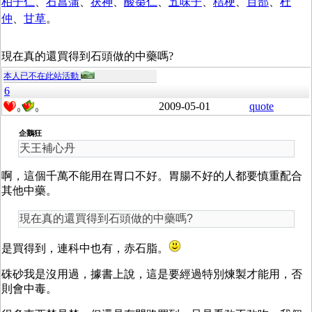
柏子仁
、
石菖蒲
、
茯神
、
酸棗仁
、
五味子
、
桔梗
、
百部
、
杜
仲
、
甘草
。
現在真的還買得到石頭做的中藥嗎?
本人已不在此站活動
6
2009-05-01
quote
0
0
企鵝狂
天王補心丹
啊，這個千萬不能用在胃口不好。胃腸不好的人都要慎重配合
其他中藥。
現在真的還買得到石頭做的中藥嗎?
是買得到，連科中也有，赤石脂。
硃砂我是沒用過，據書上說，這是要經過特別煉製才能用，否
則會中毒。