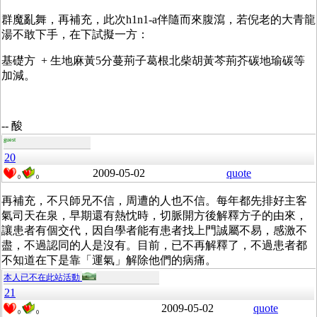
群魔亂舞，再補充，此次h1n1-a伴隨而來腹瀉，若倪老的大青龍
湯不敢下手，在下試擬一方：
基礎方 + 生地麻黃5分蔓荊子葛根北柴胡黃芩荊芥碳地瑜碳等
加減。
-- 酸
guest
20
2009-05-02
quote
0
0
再補充，不只師兄不信，周遭的人也不信。每年都先排好主客
氣司天在泉，早期還有熱忱時，切脈開方後解釋方子的由來，
讓患者有個交代，因自學者能有患者找上門誠屬不易，感激不
盡，不過認同的人是沒有。目前，已不再解釋了，不過患者都
不知道在下是靠「運氣」解除他們的病痛。
本人已不在此站活動
21
2009-05-02
quote
0
0