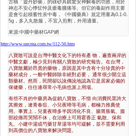
古稱「靈丹妙藥」的硃砂具鎮驚安神解毒的功效，用於
神志不安心悸怔忡及瘡毒腫痛等。但它的毒副作用主要
是會引起積蓄性汞中毒，《中國藥典》規定用量為0.1-0.
5g，多入丸散服，不宜入煎劑，外用適量。
來源:中國中藥材GAP網
http://www.uncma.com.tw/112-50.htm
八寶散可說是台灣中醫文化下的特有產 物，遍查兩岸的
中醫文獻，極少見到有關八寶散的研究報告。在台灣，
八寶散屬於昂貴的藥物，原因是其中含有十分珍貴的中
藥材成分，一般中醫師除非絕對必要， 通常很少開立這
類藥材。然而，民間卻以訛傳訛地認為它是居家必備的
保健藥，往往連尋常小毛病也派上用場。
有些不肖的中藥房為促銷八寶散，不惜 向消費民眾誇大
其療效，連青春痘、小兒夜啼等毛病，都極力推薦使
用。事實上，兒童夜啼多半因消化不良、腸胃脹氣、腹
部絞痛而哭鬧不休，在治療上可用霍香正 氣散、保和
丸、小建中湯或芍藥甘草湯等均可緩解，並不需要利用
到高價位的八寶散來解決問題。