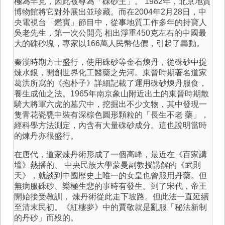
極為罕見，因此被尊為「硃砂王」。 1982年，北京地質
博物館將它對外展出並珍藏。而在2004年2月28日，中
央電視台「鑑寶」節目中，從事地質工作多年的持寶人
吳老先生，第一次公開亮 相出淨重450克左右的中國最
大的硃砂塊，專家以166萬人民幣估價，引起了轟動。
秦漢時期方士盛行，使用硃砂等金石煉丹，從硃砂中提
煉水銀，開創世界化工醫藥之先河。東晉時期著名道家
葛洪所寫的《抱朴子》詳細記載了運用硃砂煉丹服食，
養生成仙之法。1965年南京象山附近出土的東晉時期散
騎大將軍六虎的墓穴中，挖掘出不少文物，其中發現一
隻青花瓷甕中裝有深棕色圓形顆粒的「長生不老 藥」，
經科學方法測定，內含有大量硃砂成分。這也說明當時
的煉丹亦很盛行。
在唐代，道家煉丹術形成了一個高峰，最近在《百家講
壇》熱播的、 中央民族大學蒙曼副教授講解的《武則
天》，就談到中國歷史上唯一的女皇也曾服用丹藥。但
無病服硃砂、樂極生悲的事時有發生。到了宋代，帝王
開始接受教訓， 煉丹術從此走下坡路。但此法一直延續
至清末民初。《紅樓夢》中的賈敬就是亂服「秘法新制
的丹砂」而歿的。