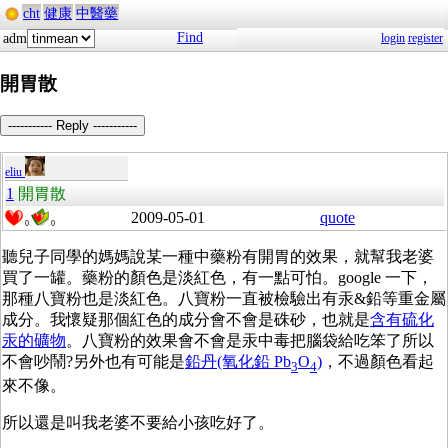
cht
健康
中醫藥
Find
adm
login
register
開胃散
----------- Reply -----------
eliu
1
開胃散
2009-05-01
quote
0
0
聽兒子同學的媽媽說某一種中藥粉有開胃的效果，就幫我老婆
買了一罐。藥粉的顏色是淡紅色，有一點可怕。google 一下，
那種八寶粉也是淡紅色。八寶粉一直被檢驗出有汞&鉛等重金屬
成分。我懷疑那個紅色的成分會不會是硃砂，也就是
含有硫化
汞的礦物
。八寶粉的效果會不會是汞中毒把腦袋給吃笨了所以
不會吵鬧?另外也有可能是
鉛丹(氧化鉛 Pb
O
)
，不過顏色看起
3
4
來不像。
所以還是叫我老婆不要給小孩吃好了。