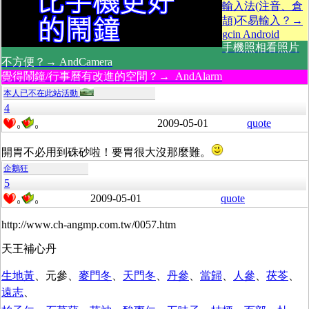
輸入法(注音、倉
頡)不易輸入？→
gcin Android
手機照相看照片
不方便？→ AndCamera
覺得鬧鐘/行事曆有改進的空間？→ AndAlarm
本人已不在此站活動
4
2009-05-01
quote
0
0
開胃不必用到硃砂啦！要胃很大沒那麼難。
企鵝狂
5
2009-05-01
quote
0
0
http://www.ch-angmp.com.tw/0057.htm
天王補心丹
生地黃
、元參、
麥門冬
、
天門冬
、
丹參
、
當歸
、
人參
、
茯苓
、
遠志
、