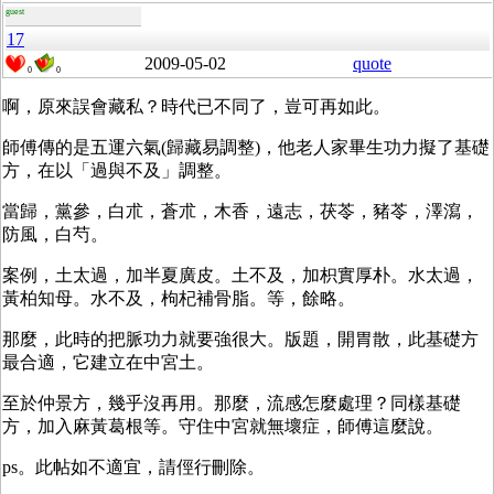
guest
17
2009-05-02
quote
0
0
啊，原來誤會藏私？時代已不同了，豈可再如此。
師傅傳的是五運六氣(歸藏易調整)，他老人家畢生功力擬了基礎
方，在以「過與不及」調整。
當歸，黨參，白朮，蒼朮，木香，遠志，茯苓，豬苓，澤瀉，
防風，白芍。
案例，土太過，加半夏廣皮。土不及，加枳實厚朴。水太過，
黃柏知母。水不及，枸杞補骨脂。等，餘略。
那麼，此時的把脈功力就要強很大。版題，開胃散，此基礎方
最合適，它建立在中宮土。
至於仲景方，幾乎沒再用。那麼，流感怎麼處理？同樣基礎
方，加入麻黃葛根等。守住中宮就無壞症，師傅這麼說。
ps。此帖如不適宜，請俓行刪除。