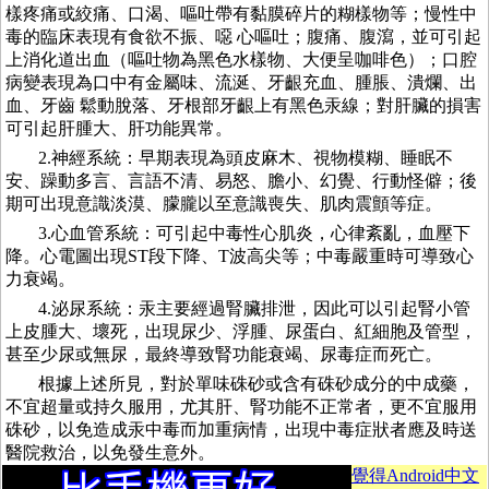
樣疼痛或絞痛、口渴、嘔吐帶有黏膜碎片的糊樣物等；慢性中
毒的臨床表現有食欲不振、噁 心嘔吐；腹痛、腹瀉，並可引起
上消化道出血（嘔吐物為黑色水樣物、大便呈咖啡色）；口腔
病變表現為口中有金屬味、流涎、牙齦充血、腫脹、潰爛、出
血、牙齒 鬆動脫落、牙根部牙齦上有黑色汞線；對肝臟的損害
可引起肝腫大、肝功能異常。
2.神經系統：早期表現為頭皮麻木、視物模糊、睡眠不
安、躁動多言、言語不清、易怒、膽小、幻覺、行動怪僻；後
期可出現意識淡漠、朦朧以至意識喪失、肌肉震顫等症。
3.心血管系統：可引起中毒性心肌炎，心律紊亂，血壓下
降。心電圖出現ST段下降、T波高尖等；中毒嚴重時可導致心
力衰竭。
4.泌尿系統：汞主要經過腎臟排泄，因此可以引起腎小管
上皮腫大、壞死，出現尿少、浮腫、尿蛋白、紅細胞及管型，
甚至少尿或無尿，最終導致腎功能衰竭、尿毒症而死亡。
根據上述所見，對於單味硃砂或含有硃砂成分的中成藥，
不宜超量或持久服用，尤其肝、腎功能不正常者，更不宜服用
硃砂，以免造成汞中毒而加重病情，出現中毒症狀者應及時送
醫院救治，以免發生意外。
覺得Android中文