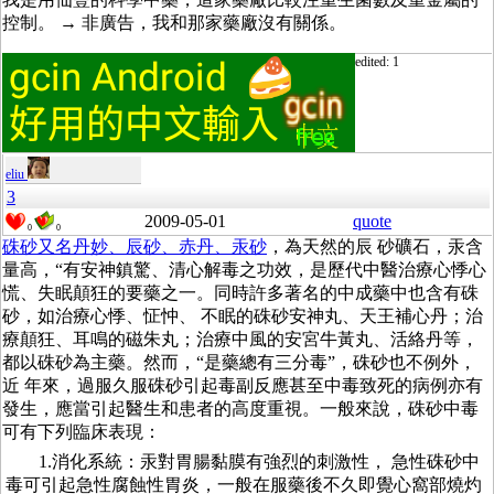
控制。 → 非廣告，我和那家藥廠沒有關係。
edited: 1
eliu
3
2009-05-01
quote
0
0
硃砂又名丹妙、辰砂、赤丹、汞砂
，為天然的辰 砂礦石，汞含
量高，“有安神鎮驚、清心解毒之功效，是歷代中醫治療心悸心
慌、失眠顛狂的要藥之一。同時許多著名的中成藥中也含有硃
砂，如治療心悸、怔忡、 不眠的硃砂安神丸、天王補心丹；治
療顛狂、耳鳴的磁朱丸；治療中風的安宮牛黃丸、活絡丹等，
都以硃砂為主藥。然而，“是藥總有三分毒”，硃砂也不例外，
近 年來，過服久服硃砂引起毒副反應甚至中毒致死的病例亦有
發生，應當引起醫生和患者的高度重視。一般來說，硃砂中毒
可有下列臨床表現：
1.消化系統：汞對胃腸黏膜有強烈的刺激性， 急性硃砂中
毒可引起急性腐蝕性胃炎，一般在服藥後不久即覺心窩部燒灼