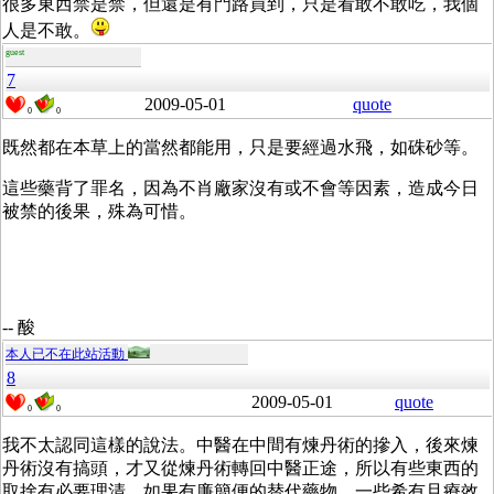
很多東西禁是禁，但還是有門路買到，只是看敢不敢吃，我個
人是不敢。
guest
7
2009-05-01
quote
0
0
既然都在本草上的當然都能用，只是要經過水飛，如硃砂等。
這些藥背了罪名，因為不肖廠家沒有或不會等因素，造成今日
被禁的後果，殊為可惜。
-- 酸
本人已不在此站活動
8
2009-05-01
quote
0
0
我不太認同這樣的說法。中醫在中間有煉丹術的摻入，後來煉
丹術沒有搞頭，才又從煉丹術轉回中醫正途，所以有些東西的
取捨有必要理清，如果有廉簡便的替代藥物，一些希有且療效