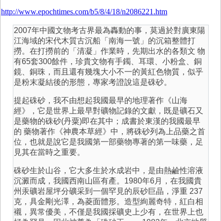
http://www.epochtimes.com/b5/8/4/18/n2086221.htm
2007年中國文物考古界最為轟動的事，莫過於對廣東陽
江海域的宋代木質古沉船「南海一號」的沉箱整體打
撈。在打撈前的「清凝」作業時，先期出水的各類文 物
有65套300餘件，珍貴文物有手鐲、耳環、小粉盒、銅
鏡、銅珠，而且還有幾塊大小不一的黃紅色物質，似乎
是粉末凝結後的形態，專家考證說這是硃砂。
提起硃砂，我不由想起我國最早的地理著作《山海
經》，它是世界上最早對礦物記錄的文獻，既是礦石又
是藥物的硃砂(丹粟)即在其中；成書於東漢的我國最早
的 藥物著作《神農本草經》中，將硃砂列為上品藥之首
位，也就是說它是我國第一部藥物專著的第一味藥，足
見其在當時之重要。
硃砂生於山谷，它大多生於水成岩中，是由熱鹼性溶液
沉澱而成，我國西南山區有產。1980年6月，在我國貴
州汞礦岩屋坪分礦采到一個罕見的辰砂巨晶，淨重 237
克，具金剛光澤，為菱面體形。造型絢麗奇特，紅白相
襯，異常優美，不僅是我國採礦史上少有，在世界上也