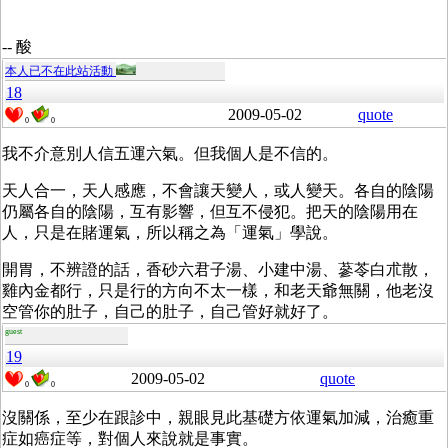
-- 酸
本人已不在此站活動
18
2009-05-02
quote
0
0
我不介意別人信五運六氣。但我個人是不信的。
天人合一，天人感應，不會讓天變人，或人變天。各自的陰陽
仍屬各自的陰陽，互有影響，但互不侵犯。把天的陰陽用在
人，只是在賭運氣，所以稱之為「運氣」學說。
開胃，不辨證的話，香砂六君子湯、小建中湯、蔘苓白朮散，
雞內金都行，只是行的方向不太一樣，和老天爺無關，他老沒
空管你的肚子，自己的肚子，自己管好就好了。
guest
19
2009-05-02
quote
0
0
沒關係，至少在跟診中，親眼見此基礎方依運氣加減，治癒重
症如癌症等，對個人來說就是事實。