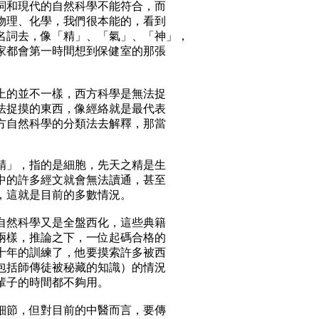
詞和現代的自然科學不能符合，而
物理、化學，我們很本能的，看到
名詞去，像「精」、「氣」、「神」，
家都會第一時間想到保健室的那張
完全吻合的。
上的並不一樣，西方科學是無法捉
法捉摸的東西，像經絡就是最代表
方自然科學的分類法去解釋，那當
精」，指的是細胞，先天之精是生
中的許多經文就會無法讀通，甚至
覆，這就是目前的多數情況。
自然科學又是全盤西化，這些典籍
兩樣，推論之下，一位起碼合格的
十年的訓練了，他要摸索許多被西
包括師傳徒被秘藏的知識）的情況
一輩子的時間都不夠用。
細節，但對目前的中醫而言，要傳