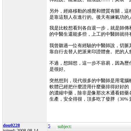
另外，經絡移動的感覺和體質有關，這
是靠這類人在進行的。後天有練氣功的
我是比較想看到各自退一步，就是師傳
的中醫生還能多些，上工的中
我曾聽過一位有經驗的中醫師說，切脈
靠自行去替人把派來印證體會。把的人
不過，想歸想，這一步不容易，因為歷
是很好
突然想到，現代很多的中醫師是用電腦
軟體已經把什麼證用什麼藥排得好好的
的濃縮中藥，除非是像那次木通看錯藥
生產，安全得很，頂多吃了發胖（30%
dou0228
5
subject:
joined: 2008-08-14