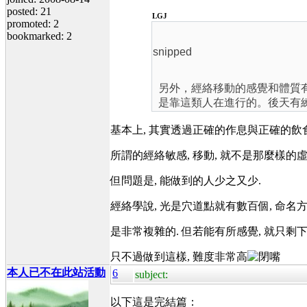
posted: 21
LGJ
promoted: 2
bookmarked: 2
snipped
另外，經絡移動的感覺和體質
是靠這類人在進行的。後天有
基本上, 其實透過正確的作息與正確的飲食
所謂的經絡敏感, 移動, 就不是那麼樣的虛
但問題是, 能做到的人少之又少.
經絡學說, 光是穴道點就有數百個, 命名方式,
是非常複雜的. 但若能有所感覺, 就只剩
只不過做到這樣, 難度非常高
本人已不在此站活動
6
subject:
以下這是完結篇：