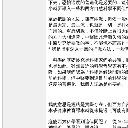
下去，恐怕適度的普遍化是必要的，這
小就要導入一些和西方自然科學不同但
至於把脈的地位，雖有兩派，但依一般
是最大宗、最主流，也就是「切」是排
而用的。單靠切脈，不僅診斷上冒很大
的方向大相違背，中醫因此漸漸失傳的
中醫研究所要做的事，不能也不該當
* 我是指更深入一層的把脈方法，一般
「科學的基礎終究是科學家們的共識，
也是如此。雖然最近的科學哲學家有不
隘，如果我們認為「科學是解決問題的
前的科學，但中醫要到達目前的科學的
適度的普遍化，我個人認為是必要的。
我的意思是經絡是實際存在，但西方自
本或健康教育課本就從未提過（
縱使西方科學看到這個問題了，從 50 年
神經說、能量說、體液說……，莫衷一