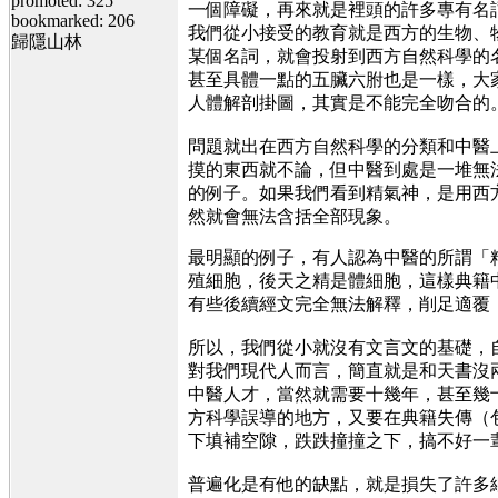
promoted: 325
一個障礙，再來就是裡頭的許多專有名
bookmarked: 206
我們從小接受的教育就是西方的生物、
歸隱山林
某個名詞，就會投射到西方自然科學的
甚至具體一點的五臟六胕也是一樣，大
人體解剖掛圖，其實是不能
問題就出在西方自然科學的分類和中醫
摸的東西就不論，但中醫到處是一堆無
的例子。如果我們看到精氣神，是用西
然就會無法含括全部現象。
最明顯的例子，有人認為中醫的所謂「
殖細胞，後天之精是體細胞，這樣典籍
有些後續經文完全無法解釋，削足適
所以，我們從小就沒有文言文的基礎，
對我們現代人而言，簡直就是和天書沒
中醫人才，當然就需要十幾年，甚至幾
方科學誤導的地方，又要在典籍失傳（
下填補空隙，跌跌撞撞之下，搞不好
普遍化是有他的缺點，就是損失了許多