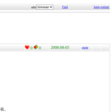
Find
login
register
adm
2008-08-05
0
0
quote
存在。