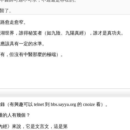
醫了。
的路愈走愈窄。
江湖世界，誰得秘笈者（如九陰、九陽真經），誰才是真功夫。
也應該具有一定的水準。
是有，但沒有中醫那麼的極端）。
趣可以 telnet 到 bbs.sayya.org 的 cnoize 看）。
懂的人有幾個？
內經》來說，它是文言文，這是第