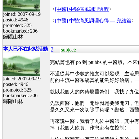
〈
[中醫] 中醫痛風調理過程
〉
joined: 2007-09-19
posted: 4946
〈
[中醫] 中醫痛風調理心得 — 完結篇
〉
promoted: 325
bookmarked: 206
歸隱山林
本人已不在此站活動
7
subject:
完結篇也有 po 到 ptt bbs 的中醫
不過從其中少數的推文可以發現，主流思維
joined: 2007-09-19
前的主流中醫系統真的能夠好好治病，
posted: 4946
promoted: 325
就以我個人的內痔脫垂為例，我找了九
bookmarked: 206
歸隱山林
先談西醫，他們一開始就是要我開刀，
是久久又來一次切除手術呢？顯然，西
再來說中醫，我看了九位中醫師，其中
掉（我個人飲食、作息都有在控制）。