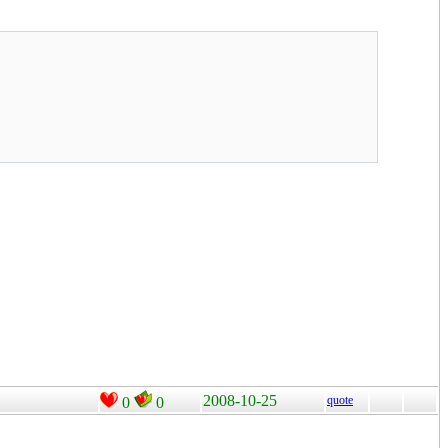
2008-10-25
quote
0
0