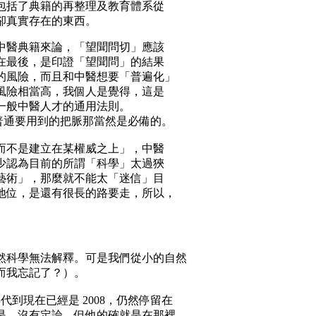
包括了典籍的再整理及教育體系從
卻真實存在的東西。
中醫典籍來論，「望聞問切」應該
在最後，是印證「望聞問」的結果
的風險，而且和中醫想要「普遍化」
風險相當高，我個人是覺得，這是
作一般中醫人才的通用法則。
普通要用到的把脈那當然是必備的。
而不是建立在某權威之上」，中醫
少認為目前的所謂「科學」太過狹
藝術」，那麼就不能太「迷信」目
地位，是還有很長的路要走，所以，
然科學無法解釋。可是我們從小的自然
可能有而我忘記了？）。
代到現在已經是 2008，仍然停留在
是，沒有定論，但他的確就是在那裡。