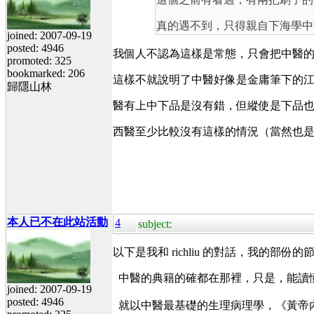
真的遇不到，只得親自下海學中
joined: 2007-09-19
posted: 4946
我個人不認為這樣是常態，只會把中醫
promoted: 325
bookmarked: 206
這樣不就說明了中醫好像是金庸筆下的
歸隱山林
醫有上中下品是沒有錯，但縱使是下品
西醫至少比較沒有這樣的情況（當然也
本人已不在此站活動
4
subject:
以下是我和 richliu 的對話，我的部份的節錄（有興
中醫的典籍的確都在那裡，只是，能讀
joined: 2007-09-19
posted: 4946
就以中醫最基礎的生理病理學，《黃帝