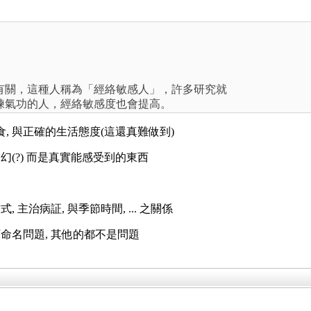
有關，這種人稱為「經絡敏感人」，許多研究就
練氣功的人，經絡敏感度也會提高。
, 與正確的生活態度(這還真難做到)
幻(?) 而是真實能感受到的東西
 主治病証, 與季節時間, ... 之關係
下命名問題, 其他的都不是問題