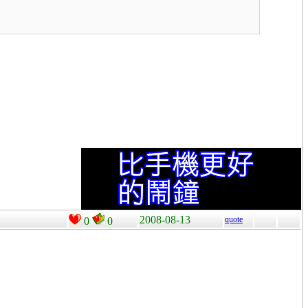
2008-08-13
quote
0
0