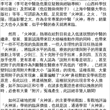
李可著《李可老中醫急危重症疑難病經驗專輯》（山西科學技
術出版社）及邢斌著《危症難病倚附子》（上海中醫藥大學出
版社）等等，可謂蔚為大觀。足見當世『火神派』之火，『扶
陽』理論影響之大。作為非常專業的中醫『火神』專作，銷量
之大也令人振奮，似乎中醫的春天就將來臨。
然而，『火神派』熱潮在給對目前走入低迷狀態的中醫的
繼承、發展、重新認識帶來巨大積極推動作用的同時，也帶來
了一些不可忽視的負面效應，一些人非理性的盲目狂熱追捧
『火神派』，將臨床水平的高低、療效的好壞與附子的用量直
接劃上等號，少則三、五十克附子信手拈來，多則四、五百克
放手使用，更有甚者，有人認為『說附片有毒是胡言』，甚至
把附子的用量作為判斷醫生醫療水平高低的『標準』，已經演
變到以使用附片劑量大小『論英雄』的境地。這種長期、大量
濫用附子的反常現象，嚴重偏離了"火神"鼻祖鄭欽安學術思想
原意，長此以往，將遺禍無窮。這種狀況的出現非常令人擔
憂，如不加以糾正和引導，在諸多危重證患者得以挽救的同
時，必會有大量『附片』冤魂產生，此話絕非聳人聽聞!
如何正確地把握『火神派』的主要學術觀點，客觀地評論
『火神派』學術的臨床價值，也就是說，通過學習『火神派』