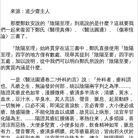
來源：道少齋主人
那麼鄭欽安說的『陰陽至理』到底說的是什麼？這就要我
們一起來復習下鄭氏《醫理真傳》、《醫法圓通》、《傷寒恆
論》三書了。
『陰陽至理』始終貫穿在這三書中，鄭氏直接使用『陰陽
至理』四字的地方僅有數處。現舉其提到『陰陽至要』四字的
五處，加以說明，從中我們可以明白鄭氏所說的『陰陽至要』
的實質內涵是什麼。
一是《醫法園通卷二?外科約言》說：『外科者，瘡科謂
也。凡瘡之生，無論發於何部，統以陰陽兩字判之為準……。
陰證其瘡皮色如常，漫腫微疼，瘡潰多半清水，清膿，黃水，
血水，豆汁水，辛臭水。其人言語、聲音、脈息、起居動靜，
一切無神，口必不渴，即渴定喜滾飲，舌必青滑，大小便必成
瘡。陰盛陽微，不能化陰血以成膿，故見以上病形。法宜辛甘
化陽為主。……陽證其瘡紅腫痛甚，寒熱往來，人多煩躁，喜
清涼而惡熱，大便多堅實，小便多短赤，飲食精神如常，脈息
有力，聲音響亮，瘡潰多稠膿。此等瘡最易治，皆由邪火伏於
其中，火旺則血傷。法宜苦甘化陰為主。總之，陰陽理明，法