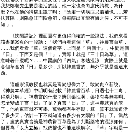
我想鄭老先生要是復活的話，他一定也會向盧氏請教，為什
麼？他在他的講稿里說了啊：『陰虛一切病症忌溫補也……若
扶其陽，則陽愈旺而陰愈消，每每釀出亢龍有悔之候，不可不
知 』。
《扶陽講記》裡面還有更值得商榷的一些說法，我們來看
該書第99頁的一段話：『我們再看這個『草』，神農嘗百草，
……我們看看『草』這個造字，上面是『 兩個十』，中間是個
『日』，下面又是個『十』，實際上就是『三十日為草』。這
意味著什麼呢？……中醫講的『四氣』寒熱溫涼，實際上就是
各個草含的『日』是多少，所以神農嘗的，無外乎就是嘗這東
西。
這盧崇漢教授也就真是富於想像力了、敢於創立新說。
《神農本草經》中明明有記載『神農嘗百草，日遇七十二毒，
得荼乃解』。神農嘗的什麼？辨別藥性啊，藥物有毒無毒啊。
怎麼變成了嘗『日』了呢？真嘗『日』了，這神農就真的笨
了，他的東西就不可學。萬物都有生存期，算一算不就知道活
了多少天，估計一下不就知道有多少有太陽的『日』了。當然
了，盧的真實含義是神農嘗百草是為了判斷藥物的溫涼如何，
但要為『以火立極』找依據也不能這樣解字。『草』字就是一