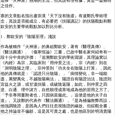
追捧『火神派』熱潮的主流，但其說有理有據，實是一篇難得
之佳作。
寨的文章點名指出盧崇漢『天下沒有陰虛』有違鄭氏學術理
念，其說是否能成立，有必要把《扶陽講記》的扶陽觀點和鄭
欽安的主要學術觀點加以對比分析。
1．鄭欽安的『陰陽至理』淺說
作為被稱作『火神派』的鼻組鄭欽安，著有《醫理真傳》、
《醫法圓通》、《傷寒恆論》三書，已故中醫名家何紹奇有一
段十分中肯的評價：『追溯鄭欽安的學術淵源，其理論實以
《內經》為宗，其臨床則「用仲景之法」，宗《內經》則在
「洞明陰陽之理」，宗仲景則「功夫全在陰陽上打算」，因此
他的真傳就是：「認證只分陰陽」，「病情變化，非一端能
盡，萬變萬化，不越陰陽兩法」。陽證自有陽證治法，陰證則
宜益火之源，或甘溫扶陽，或破陰返陽，如此，則仲景之四
逆、白通、理中諸方，自然順理成章地成為他的習用之方了。
「予非專用薑附者也，只因病當服此。」這便是他的夫子自
道』。又說鄭的代表作《醫法圓通》，『是為補偏救弊而設，
他強調陰證，是因為人們往往忽視陰證的緣故。但綜觀全書，
他之持論並不偏頗，這是其可貴之處，也是他區別於明清貴陽