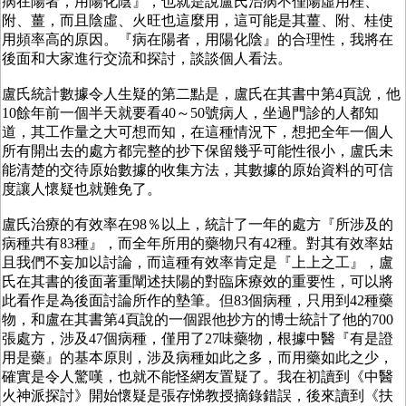
病在陽者，用陽化陰』，也就是說盧氏治病不僅陽虛用桂、
附、薑，而且陰虛、火旺也這麼用，這可能是其薑、附、桂使
用頻率高的原因。『病在陽者，用陽化陰』的合理性，我將在
後面和大家進行交流和探討，談談個人看法。
盧氏統計數據令人生疑的第二點是，盧氏在其書中第4頁說，他
10餘年前一個半天就要看40～50號病人，坐過門診的人都知
道，其工作量之大可想而知，在這種情況下，想把全年一個人
所有開出去的處方都完整的抄下保留幾乎可能性很小，盧氏未
能清楚的交待原始數據的收集方法，其數據的原始資料的可信
度讓人懷疑也就難免了。
盧氏治療的有效率在98％以上，統計了一年的處方『所涉及的
病種共有83種』，而全年所用的藥物只有42種。對其有效率姑
且我們不妄加以討論，而這種有效率肯定是『上上之工』，盧
氏在其書的後面著重闡述扶陽的對臨床療效的重要性，可以將
此看作是為後面討論所作的墊筆。但83個病種，只用到42種藥
物，和盧在其書第4頁說的一個跟他抄方的博士統計了他的700
張處方，涉及47個病種，僅用了27味藥物，根據中醫『有是證
用是藥』的基本原則，涉及病種如此之多，而用藥如此之少，
確實是令人驚嘆，也就不能怪網友置疑了。我在初讀到《中醫
火神派探討》開始懷疑是張存悌教授摘錄錯誤，後來讀到《扶