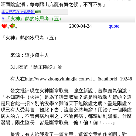
旺而陰愈消，每每釀出亢龍有悔之候，不可不知』
本人已不在此站活動
5
『火神』熱的冷思考（五）
2009-04-24
quote
0
0
『火神』熱的冷思考（五）
來源：道少齋主人
3.朋友的『陰主陽從』論
有人在http://www.zhongyimingjia.com/vi ... &authorid=19246
發文批評現在火神斷章取義，強立新說，言辭頗為偏激：
『不知諸牛（火神）是為了譁眾取寵？還是唯我獨占鰲頭？還
是只會此一招？別的沒學？難道天下無陰虛之病？盡是陽虛？
現已有人受其害，如此下去，流害必將無窮！用治了一個陽虛
病人的方，不管何病均用之，不論何病，都歸結到陽虛。什麼
潛陽，陽生陰長，皆是斷章取義！偏！偏！偏！……』
最近，有人給我看了一篇文章，這篇文章的作者啊，對