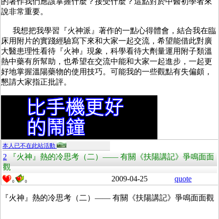
的著作我們應該掌握什麼？接受什麼？這點對於中醫初學者來
說非常重要。
我想把我學習『火神派』著作的一點心得體會，結合我在臨
床用附片的實踐經驗寫下來和大家一起交流，希望能借此對廣
大醫患理性看待『火神』現象，科學看待大劑量運用附子類溫
熱中藥有所幫助，也希望在交流中能和大家一起進步，一起更
好地掌握溫陽藥物的使用技巧。可能我的一些觀點有失偏頗，
懇請大家指正批評。
本人已不在此站活動
2
『火神』熱的冷思考（二）—— 有關《扶陽講記》爭鳴面面
觀
2009-04-25
quote
0
0
『火神』熱的冷思考（二）—— 有關《扶陽講記》爭鳴面面觀