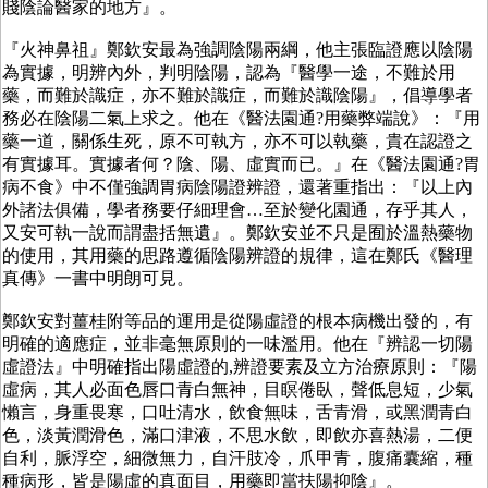
賤陰論醫家的地方』。
『火神鼻祖』鄭欽安最為強調陰陽兩綱，他主張臨證應以陰陽
為實據，明辨內外，判明陰陽，認為『醫學一途，不難於用
藥，而難於識症，亦不難於識症，而難於識陰陽』，倡導學者
務必在陰陽二氣上求之。他在《醫法園通?用藥弊端說》：『用
藥一道，關係生死，原不可執方，亦不可以執藥，貴在認證之
有實據耳。實據者何？陰、陽、虛實而已。』在《醫法園通?胃
病不食》中不僅強調胃病陰陽證辨證，還著重指出：『以上內
外諸法俱備，學者務要仔細理會…至於變化園通，存乎其人，
又安可執一說而謂盡括無遺』。鄭欽安並不只是囿於溫熱藥物
的使用，其用藥的思路遵循陰陽辨證的規律，這在鄭氏《醫理
真傳》一書中明朗可見。
鄭欽安對薑桂附等品的運用是從陽虛證的根本病機出發的，有
明確的適應症，並非毫無原則的一味濫用。他在『辨認一切陽
虛證法』中明確指出陽虛證的,辨證要素及立方治療原則：『陽
虛病，其人必面色唇口青白無神，目瞑倦臥，聲低息短，少氣
懶言，身重畏寒，口吐清水，飲食無味，舌青滑，或黑潤青白
色，淡黃潤滑色，滿口津液，不思水飲，即飲亦喜熱湯，二便
自利，脈浮空，細微無力，自汗肢冷，爪甲青，腹痛囊縮，種
種病形，皆是陽虛的真面目，用藥即當扶陽抑陰』。