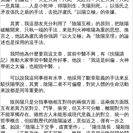
一息真陽……人是小乾坤，得陽則生，失陽則死。』以張氏之
矛攻張氏之盾的手法，去批評盧氏『以陽立極』的依據。
其實，我這朋友充分利用了『陰陽互根』的原則，把陰陽
破離開來、只執一端的手法，來批判火神唯陽為重的思想。換
言之，他認為盧氏過份強調『以火立極』為『陰陽至理』的論
述也是採用的這手法。
我問他為什麼要寫這文章，當前中醫不興，有《扶陽講
記》推動大家學習中醫是件好事。他說：『我這是糾偏，火神
學術之太偏，也能毀中醫。』
可以說我這同事很有水準，他採用了斷章取義的手法來反
駁扶陽學說，其實，陰陽二者不可偏廢，對於人體的生命活動
來說都是同等重要的。
陰與陽只是分指事物相互對待的兩個方面，這兩個方面既
互有差異乃至對立、鬥爭、衝突，但又不可分離，離開對方均
不能單獨存在。雖然古人未能形成現代意義上的對立、統一的
哲學概念，但綜觀歷代的陰陽論述，意似近之，僅有一步之
遙。如說:『陰陽上下交爭，虛實更作』。『陽生陰長，陽殺陰