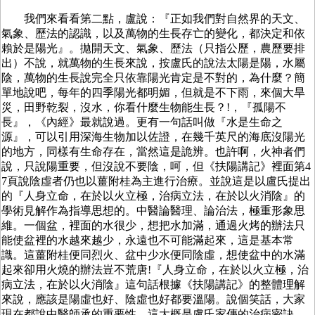
我們來看看第二點，盧說：『正如我們對自然界的天文、
氣象、歷法的認識，以及萬物的生長存亡的變化，都決定和依
賴於是陽光』。拋開天文、氣象、歷法（只指公歷，農歷要排
出）不說，就萬物的生長來說，按盧氏的說法太陽是陽，水屬
陰，萬物的生長說完全只依靠陽光肯定是不對的，為什麼？簡
單地說吧，每年的四季陽光都明媚，但就是不下雨，來個大旱
災，田野乾裂，沒水，你看什麼生物能生長？!，『孤陽不
長』，《內經》最就說過。更有一句話叫做『水是生命之
源』，可以引用深海生物加以佐證，在幾千英尺的海底沒陽光
的地方，同樣有生命存在，當然這是詭辨。也許啊，火神者們
說，只說陽重要，但沒說不要陰，呵，但《扶陽講記》裡面第4
7頁說陰虛者仍也以薑附桂為主進行治療。並說這是以盧氏提出
的『人身立命，在於以火立極，治病立法，在於以火消陰』的
學術見解作為指導思想的。中醫論醫理、論治法，極重形象思
維。一個盆，裡面的水很少，想把水加滿，通過火烤的辦法只
能使盆裡的水越來越少，永遠也不可能滿起來，這是基本常
識。這薑附桂便同烈火、盆中少水便同陰虛，想使盆中的水滿
起來卻用火燒的辦法豈不荒唐!『人身立命，在於以火立極，治
病立法，在於以火消陰』這句話根據《扶陽講記》的整體理解
來說，應該是陽虛也好、陰虛也好都要溫陽。說個笑話，大家
現在都說中醫師承的重要性，這大概是盧氏家傳的治病密訣。