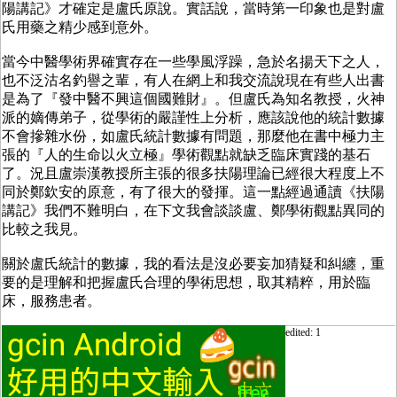
陽講記》才確定是盧氏原說。實話說，當時第一印象也是對盧
氏用藥之精少感到意外。
當今中醫學術界確實存在一些學風浮躁，急於名揚天下之人，
也不泛沽名釣譽之輩，有人在網上和我交流說現在有些人出書
是為了『發中醫不興這個國難財』。但盧氏為知名教授，火神
派的嫡傳弟子，從學術的嚴謹性上分析，應該說他的統計數據
不會摻雜水份，如盧氏統計數據有問題，那麼他在書中極力主
張的『人的生命以火立極』學術觀點就缺乏臨床實踐的基石
了。況且盧崇漢教授所主張的很多扶陽理論已經很大程度上不
同於鄭欽安的原意，有了很大的發揮。這一點經過通讀《扶陽
講記》我們不難明白，在下文我會談談盧、鄭學術觀點異同的
比較之我見。
關於盧氏統計的數據，我的看法是沒必要妄加猜疑和糾纏，重
要的是理解和把握盧氏合理的學術思想，取其精粹，用於臨
床，服務患者。
edited: 1