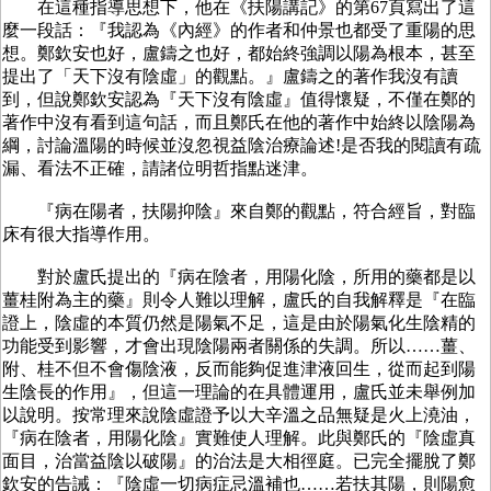
在這種指導思想下，他在《扶陽講記》的第67頁寫出了這
麼一段話：『我認為《內經》的作者和仲景也都受了重陽的思
想。鄭欽安也好，盧鑄之也好，都始終強調以陽為根本，甚至
提出了「天下沒有陰虛」的觀點。』盧鑄之的著作我沒有讀
到，但說鄭欽安認為『天下沒有陰虛』值得懷疑，不僅在鄭的
著作中沒有看到這句話，而且鄭氏在他的著作中始終以陰陽為
綱，討論溫陽的時候並沒忽視益陰治療論述!是否我的閱讀有疏
漏、看法不正確，請諸位明哲指點迷津。
『病在陽者，扶陽抑陰』來自鄭的觀點，符合經旨，對臨
床有很大指導作用。
對於盧氏提出的『病在陰者，用陽化陰，所用的藥都是以
薑桂附為主的藥』則令人難以理解，盧氏的自我解釋是『在臨
證上，陰虛的本質仍然是陽氣不足，這是由於陽氣化生陰精的
功能受到影響，才會出現陰陽兩者關係的失調。所以……薑、
附、桂不但不會傷陰液，反而能夠促進津液回生，從而起到陽
生陰長的作用』，但這一理論的在具體運用，盧氏並未舉例加
以說明。按常理來說陰虛證予以大辛溫之品無疑是火上澆油，
『病在陰者，用陽化陰』實難使人理解。此與鄭氏的『陰虛真
面目，治當益陰以破陽』的治法是大相徑庭。已完全擺脫了鄭
欽安的告誡：『陰虛一切病症忌溫補也……若扶其陽，則陽愈