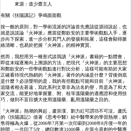
來源：道少齋主人
有關《扶陽講記》爭鳴面面觀
按一般的原則，對一學術流派的評論首先應該從源頭說起，也
就是說談論『火神派』應當從鄭欽安的主要學術觀點入手，逐
步向下探索，進一步分析其門人的發揚和拓展，這樣會顯得脈
絡清晰，也易於把握『火神派』的精神實質。
然而，我想用另一種形式談我讀『火神派』書籍的一點體會，
即從末端逐漸向上溯源的方法，把現代『火神派』的主要思想
和鄭欽安的一些學術觀點進行對比分析，這樣可能有助於大家
正確看待現代熱銷的『火神派』著作的內涵是什麼？背後倒底
是什麼？必須聲明的是，我的有些觀點可能和目前『火神派』
追隨者相去甚遠，寫此系列文章非為沽名釣譽，而是為了和大
家交流，能更好地掌握薑、附、桂等溫陽藥的適應證和使用技
巧，做到不盲目擴大使用溫陽藥、亂用溫陽藥之目的。
『火神派』熱潮的興起，盧崇漢、劉力紅可謂功不可沒。盧氏
的《扶陽講記》借著《思考中醫》給中醫帶來的學習熱潮，銷
售得極為火爆，從2006年7月第一次印刷到2008年8月僅一年的
時間，一共印了5次，總印數達31000冊，在當今原創的中醫專