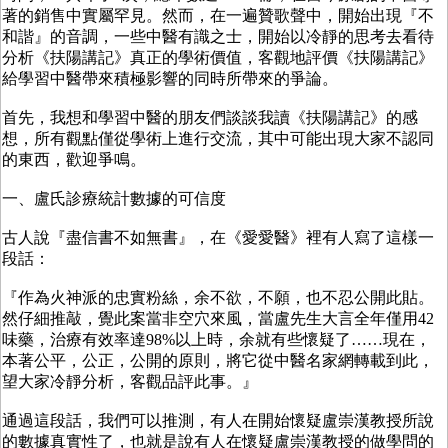
著的銷售中實屬罕見。然而，在一遍贊歌聲中，開始出現『不
和諧』的音調，一些中醫有識之士，開始以冷靜的思考去看待
分析《扶陽講記》真正的學術價值，客觀地評價《扶陽講記》
給學習中醫帶來積極影響的同時所帶來的爭論。
首先，我想和學習中醫的朋友們談談我讀《扶陽講記》的感
想，所有觀點僅從學術上進行交流，其中可能出現大家不認同
的東西，歡迎爭鳴。
一、盧氏診療統計數據的可信度
古人說『盡信書不如無書』，在《愛愛醫》裡有人寫了這樣一
段話：
『作為火神派的忠實粉絲，余不欲，不願，也不忍公開此貼。
然仔細推敲，覺此案當非空穴來風，當盧先生大言全年僅用42
味藥，治療有效率達98%以上時，余就有些懷疑了……現在，
本著公平，公正，公開的原則，將它從中醫名家網轉載到此，
望大家冷靜分析，客觀品評此事。』
通過這段話，我們可以推測，有人在開始懷疑盧崇漢教授所說
的數據真實性了，也就是說有人在懷疑盧崇漢教授的做學問的