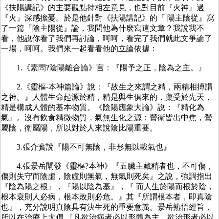
《扶陽講記》的主要觀點持相左意見，也對目前『火神』過
『火』深感擔憂。於是他針對《扶陽講記》的『 陽主陰從』寫
了一篇『陰主陽從』論，我問他為什麼寫這文章？我說我不
看，他說你看了我們再討論，呵呵，看完了我們就此文爭論了
一場，呵呵。我們來一起看看他的立論依據：
1.《素問?陰陽離合論》言：『陽予之正，陰為之主。』
2.《靈樞-本神篇論》說：『故生之來謂之精，兩精相搏謂
之神。』人體生命起源於精，精是與生俱來的，稟受於先天，
精是構成人體的基本物質。《陰陽應象大論》說：『精化為
氣』。沒有飲食精微物質，氣無生化之源﹔營衛皆出中焦，營
屬陰，衛屬陽，所以對於人來說陰比陽重要。
3.張介賓說『陽不可無陰，非形無以載氣也』
4.張景岳闡發《靈樞?本神》『五臟主藏精者也，不可傷，
傷則失守而陰虛，陰虛則無氣，無氣則死矣』之說，強調指出
『陰為陽之根』，『陽以陰為基』，『 而人生於陽而根於陰，
根本衰則人必病，根本敗則必危。』其『所謂根本者，即真陰
也』，充分說明真陰具有決生死的重要意義。景岳熟悟經旨，
所以在治療上大倡 『凡欲治病者必以形體為主，欲治形者必以