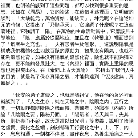
裡面，也明確的談到了這些問題，都可以找到很多重要的思
想。比如在《周易》，它的論述，在這個著述裡面，它明確的
談到：「大哉乾元，萬物資始，能統天」。坤元呢？在論述坤
元的時候，它提出了「乃順承天」。它強調了什麼呢？在這個
著述裡，它強調了「陽」 在萬物的生命活動當中，它應該居主
導地位。「陰」應屬於從屬地位。並且在《乾鑿度》裡面提到
了「氣者生之充也。」「夫有形者生於無形。」這說明陽氣是
構成我們機體化生四肢百骸的原動力。如果沒有陽氣，也就不
能夠溫煦化育，如果沒有陽氣的溫煦化育，陰也就不能夠獨立
存在，更不能夠發展壯大。在《內經》裡面，實際上重陽的思
想也是很突出的。在《素問.上古天真論》，它指出了我們人生
的目的，就是為了保存真陽之氣，才能夠達到「恬淡虛無，真
氣從之」。』
『欽安的弟子盧鑄之，也就是我祖父，他在他的著述裡面
就談到了，『人之生存，純在天地之中。陰陽之內，五行之
間。一切動靜都隨陰陽之機而轉。業醫者，須識得《內經》所
論「凡陰陽之要，陽秘乃固。」「陽氣者，若天與日，失其
所，則折壽而不彰，故天運當以日光明」等奧義，說明了陰陽
之虛實、變化之盈縮，刻刻都隨五行變化之中，上、下、內、
外，息息相通，一刻都不停息，晝作夜息，為養生治病之一大