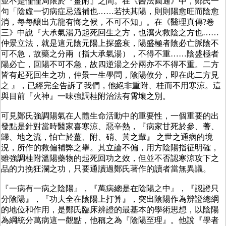
並不是僅僅局限於『薑附』之間。在《醫法圓通》中，鄭氏一
句「陰虛一切病症忌溫補也……若扶其陽，則則陽愈旺而陰愈
消，每每釀出亢龍有悔之候，不可不知」。在《醫理真傳?卷
三》中說『大承氣湯乃起死回生之方，也瀉火救陰之方也……
仲景立法，就是這元陰元陽上探盛衰，陽盛極者陰必亡脈陰不
可不急，故藥之分兩（指大承氣湯），不得不重……陰盛極者
陽必亡，回陽不可不急，故四逆湯之分兩亦不不得不重。二方
皆有起死回生之功，仲景一生學問，陰陽攸分，即在此二方見
之 』，已經完全告訴了我們，他絕非重附、桂而不用寒涼。這
與目前『火神』一味強調桂附治法有霄壤之別。
可見鄭氏強調陽氣在人體生命活動中的重要性，一個重要的出
發點是針對當時醫家喜寒涼、惡辛熱，『病家甘死於參、蓍、
歸、地之流，怕亡於薑、附、硝、黃之輩』 之世之通病的境
況，所作的救偏補弊之舉。其立論不偏，用方陰陽指征明確，
雖強調桂附溫陽藥物的起死回功之效，但並不否認寒涼攻下之
品的力挽狂瀾之功，只要通讀過鄭氏著作的讀者當無異議。
『一病有一病之陰陽』，『萬病總是在陰陽之中』，『認證只
分陰陽』，『功夫全在陰陽上打算』，突出陰陽作為辨證總綱
的地位和作用，是鄭氏臨床辨證的最基本的學術思想，以陰陽
為綱統分萬病這一觀點，他稱之為『陰陽至理』。他說『學者