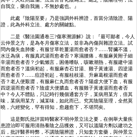
自我立，藥自我施，不無妙處也。』
此處『陰陽至要』乃是強調外科辨證，首當分清陰證、陽
證，此為外科立法、處方的關鍵點。
二是《醫法園通卷三?傷寒溯源解》說：『最可鄙者，今人
云仲景之方，是為冬月傷寒立法，並非為內傷與雜證立法。試
問內傷失血肺痿，有服甘草乾薑湯而愈者否？……腎臟不溫，
水泛為痰，有服真武湯而愈者否？寒濕腰痛，有服麻黃附子細
辛湯而愈者否？少氣懶言，困倦嗜臥，咳嗽潮熱，有服建中湯
而愈者否？溫病初起，有服麻杏石甘湯、雞子黃連湯、四逆湯
而愈者否？……痘證初起，有服桂枝湯、升麻葛根湯而愈者
否？老人便艱澀，有服麻仁丸而愈者否？陽虛大便下血，有服
四逆湯而愈者否？陰虛大便膿血，有服雞子黃連湯而愈者否
中？今人不體貼，只記時行幾個通套方子，某病用某方，倍其
味，某病用某方，減某味，如此而已。究其陰陽至理，全然莫
曉，六經變化，罕有得知，愈趨愈下，不堪問矣。
這是鄭氏批評當時醫家不明仲景立法之要，在例舉大量疾
患證治即可服用清熱養陰之品獲效，又可以溫陽方劑以建功之
后，批評醫界時弊，不講陰陽辨證，只知套方套藥，與仲景立