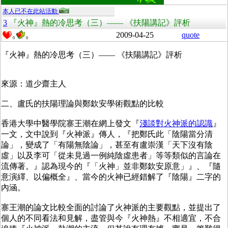
本人已不在此站活動
3
『火神』熱的冷思考（三）—— 《扶陽講記》評析
2009-04-25
quote
0
0
『火神』熱的冷思考（三）—— 《扶陽講記》評析
來源：道少齋主人
二、盧氏的扶陽理論與鄭欽安學術觀點的比較
香港大學中醫學院寨王潮在網上發文『
淺談對火神派的認識
』
一文，文中說到『火神派』傳人，『把鄭氏此「陰陽當分清
論」，變成了「有陽無陰論」，甚至有盧崇漢「天下沒有陰
虛」以及李可「從未見過一例純陰虛患者」等等類似的言論在
流傳著。』認為現今的『「火神」並非鄭欽安原意」』、『隨
意演繹、以偏概全』、當今的火神已經錯解了『陰陽』二字的
內涵。
寨王潮的論文比較全面的討論了火神派的主要觀點，並提出了
個人的不同看法和見解，盡管與今『火神熱』不相適宜，不合