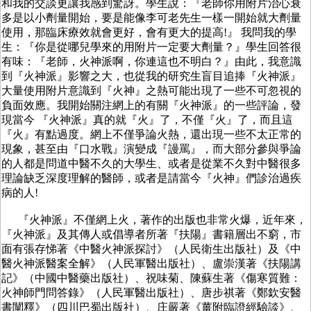
和我的交談更讓我感到驚訝。學生說：『老師你用附片治心衰
多是以小劑量開始，要是能像李可老先生一樣一開始就大劑量
使用，那臨床療效就會更好，會有更大的提高!』 我問我的學
生：『你是從哪兒學來的用附片一定要大劑量？』學生回答很
有味：『老師，火神派啊，你連這也不明白？』由此，我意識
到『火神派』影響之大，也從我的研究生盲目追捧『火神派』
大量使用附片意識到『火神』之熱可能出現了一些不可忽視的
負面效應。我開始關注網上的有關『火神派』的一些評論，發
現當今 『火神派』真的就『火』了，不僅『火』了，而且這
『火』有點過度。網上不僅爭論火熱，還出現一些不太正常的
現象，甚至由『口水戰』演變成『謾罵』，而大部分參與爭論
的人都是問道中醫不久的大學生、或者是從業不久對中醫很多
理論缺乏深度理解的醫師，或者是請當今『火神』們診治過疾
病的人!
『火神派』不僅網上火，著作的出版也非常火爆，近年來，
『火神派』及其傳人或倡導者所著『扶陽』書籍層出不窮，市
面有張存悌著《中醫火神派探討》（人民衛生出版社）及《中
醫火神派醫案全解》（人民軍醫出版社）、盧崇漢著《扶陽講
記》（中國中醫藥出版社）、祝味菊、陳蘇生著《傷寒質難：
火神師門問答錄》（人民軍醫出版社）、唐步祺著《鄭欽安醫
書闡釋》（四川巴蜀出版社）、庄嚴著《薑附臨證經驗談》、