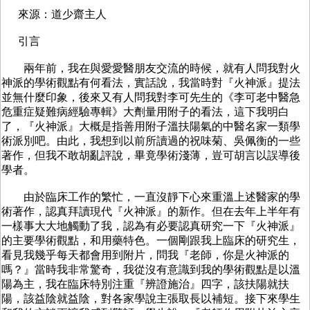
來源：道少齋主人
引言
兩年前，我在與愛愛醫朋友交流的時候，就有人問我對火
神派的學術觀點有何看法，實話說，我當時對『火神派』提法
並無什麼印象，後來又有人問我對李可先生的《李可老中醫急
危重症疑難病經驗專輯》大劑量用附子的看法，這下我明白
了，『火神派』大概是指善用附子溫扶陽氣的中醫名家一類學
術派別吧。由此，我想到以前所讀過的祝味菊、吳佩衡的一些
著作，但我不敢胡亂評說，畢竟學術淺薄，豈可胡言以誤導後
學者。
由於臨床工作的繁忙，一直沒靜下心來重溫上述醫家的學
術著作，認真拜讀現代『火神派』的新作。但在去年上半年有
一樣事大大地觸動了我，認為有必要認真研究一下『火神派』
的主要學術觀點，和用藥特色。一個剛跟我上臨床的研究生，
看見我幾乎每天都會用到附片，問我『老師，你是火神派的
嗎？』當時我非常驚奇，我從沒有意識到我的學術觀點是以溫
陽為主，我在臨床特別注重『辨證施治』四字，該扶陽就扶
陽，該益陰就益陰，對各家學說主張取長以補短。接下來學生