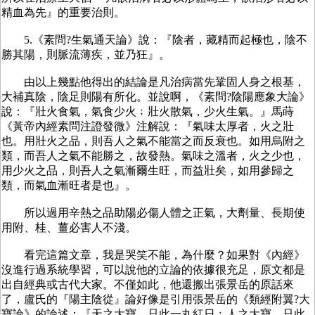
精血為先』的重要治則。
5.《素問?生氣通天論》說：『陰者，藏精而起極也，陰不
勝其陽，則脈流薄疾，並乃狂』。
由以上幾點他得出的結論是凡治病當先鞏固人身之根基，
大補真陰，陰足則陽有所化。並說啊，《素問?陰陽應象大論》
說：『壯火食氣，氣食少火﹔壯火散氣，少火生氣。』馬蒔
《黃帝內經素問注證發微》注解說：『氣味太厚者，火之壯
也。用壯火之品，則吾人之氣不能當之而反衰也。如用烏附之
類，而吾人之氣不能勝之，故發熱。氣味之溫者，火之少也，
用少火之品，則吾人之氣漸爾生旺，而益壯矣，如用參歸之
類，而氣血漸旺者是也』。
所以過用辛熱之品助陽必傷人體之正氣，大劑量、長期使
用附、桂、薑必害人不淺。
看完這篇文章，我是哭笑不能，為什麼？如果對《內經》
沒進行過系統學習，可以說他的立論的依據很充足，原文都是
出自經典或古代大家。不僅如此，他還搬出張景岳的原話來
了，盧氏的『陽主陰從』論好像是引用張景岳的《類經附翼?大
寶論》的論述：『天之大寶，只此一丸紅日﹔人之大寶，只此