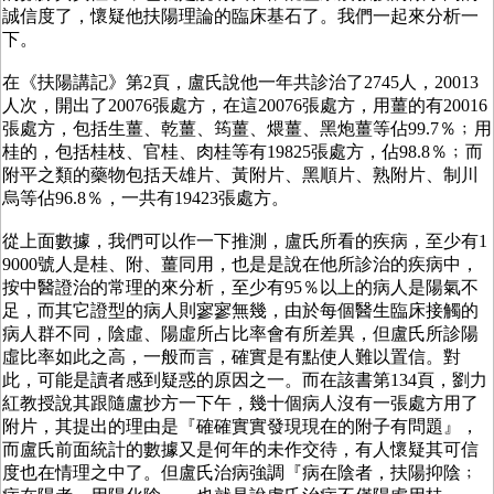
誠信度了，懷疑他扶陽理論的臨床基石了。我們一起來分析一
下。
在《扶陽講記》第2頁，盧氏說他一年共診治了2745人，20013
人次，開出了20076張處方，在這20076張處方，用薑的有20016
張處方，包括生薑、乾薑、筠薑、煨薑、黑炮薑等佔99.7％﹔用
桂的，包括桂枝、官桂、肉桂等有19825張處方，佔98.8％﹔而
附平之類的藥物包括天雄片、黃附片、黑順片、熟附片、制川
烏等佔96.8％，一共有19423張處方。
從上面數據，我們可以作一下推測，盧氏所看的疾病，至少有1
9000號人是桂、附、薑同用，也是是說在他所診治的疾病中，
按中醫證治的常理的來分析，至少有95％以上的病人是陽氣不
足，而其它證型的病人則寥寥無幾，由於每個醫生臨床接觸的
病人群不同，陰虛、陽虛所占比率會有所差異，但盧氏所診陽
虛比率如此之高，一般而言，確實是有點使人難以置信。對
此，可能是讀者感到疑惑的原因之一。而在該書第134頁，劉力
紅教授說其跟隨盧抄方一下午，幾十個病人沒有一張處方用了
附片，其提出的理由是『確確實實發現現在的附子有問題』，
而盧氏前面統計的數據又是何年的未作交待，有人懷疑其可信
度也在情理之中了。但盧氏治病強調『病在陰者，扶陽抑陰﹔