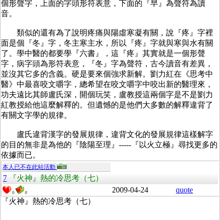
個形聲字，上面的字頭形符表意，下面的『早』為聲符為讀
音。
類似的還有為了說明疼痛與陽虛寒凝有關，說『疼』字裡
面是個『冬』字，冬主寒主水，所以『疼』字就與寒與水有關
了。學中醫的都要學『六書』，這『疼』其實就是一個形聲
字，病字頭為形符表意，『冬』字為聲符，古今讀音有差異，
並沒其它多的含義。硬是要來個強求新解。劉力紅在《思考中
醫》中最喜咬文嚼字，總希望在咬文嚼字中咬出新的醫理來，
功夫遠比其師盧氏深，開個玩笑，盧教授這兩個字是不是劉力
紅教授給他這麼解釋的。但遺憾的是他們大多數的解釋違背了
有關文字學的規律。
盧氏違背漢字的發展規律，違背文化的發展規律這樣解字
的目的無非是為他的『陰陽至理』-----『以火立極』尋找更多的
依據而已。
本人已不在此站活動
7
『火神』熱的冷思考（七）
2009-04-24
quote
0
0
『火神』熱的冷思考（七）