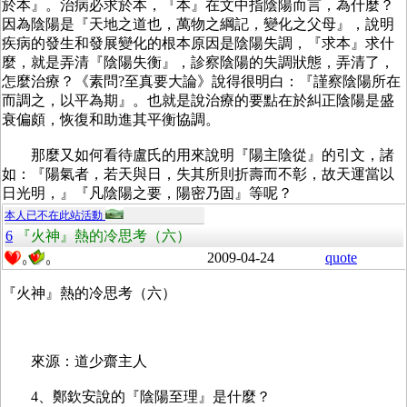
於本』。治病必求於本，『本』在文中指陰陽而言，為什麼？
因為陰陽是『天地之道也，萬物之綱記，變化之父母』，說明
疾病的發生和發展變化的根本原因是陰陽失調，『求本』求什
麼，就是弄清『陰陽失衡』，診察陰陽的失調狀態，弄清了，
怎麼治療？《素問?至真要大論》說得很明白：『謹察陰陽所在
而調之，以平為期』。也就是說治療的要點在於糾正陰陽是盛
衰偏頗，恢復和助進其平衡協調。
那麼又如何看待盧氏的用來說明『陽主陰從』的引文，諸
如：『陽氣者，若天與日，失其所則折壽而不彰，故天運當以
日光明，』『凡陰陽之要，陽密乃固』等呢？
本人已不在此站活動
6
『火神』熱的冷思考（六）
2009-04-24
quote
0
0
『火神』熱的冷思考（六）
來源：道少齋主人
4、鄭欽安說的『陰陽至理』是什麼？