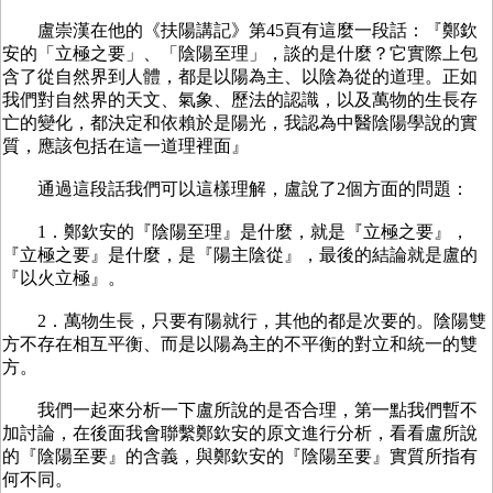
盧崇漢在他的《扶陽講記》第45頁有這麼一段話：『鄭欽
安的「立極之要」、「陰陽至理」，談的是什麼？它實際上包
含了從自然界到人體，都是以陽為主、以陰為從的道理。正如
我們對自然界的天文、氣象、歷法的認識，以及萬物的生長存
亡的變化，都決定和依賴於是陽光，我認為中醫陰陽學說的實
質，應該包括在這一道理裡面』
通過這段話我們可以這樣理解，盧說了2個方面的問題：
1．鄭欽安的『陰陽至理』是什麼，就是『立極之要』，
『立極之要』是什麼，是『陽主陰從』，最後的結論就是盧的
『以火立極』。
2．萬物生長，只要有陽就行，其他的都是次要的。陰陽雙
方不存在相互平衡、而是以陽為主的不平衡的對立和統一的雙
方。
我們一起來分析一下盧所說的是否合理，第一點我們暫不
加討論，在後面我會聯繫鄭欽安的原文進行分析，看看盧所說
的『陰陽至要』的含義，與鄭欽安的『陰陽至要』實質所指有
何不同。