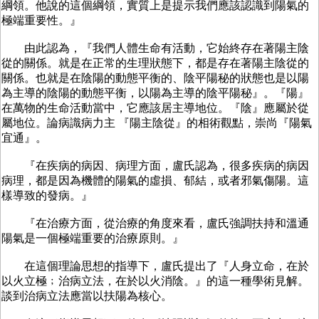
綱領。他說的這個綱領，實質上是提示我們應該認識到陽氣的
極端重要性。』
由此認為，『我們人體生命有活動，它始終存在著陽主陰
從的關係。就是在正常的生理狀態下，都是存在著陽主陰從的
關係。也就是在陰陽的動態平衡的、陰平陽秘的狀態也是以陽
為主導的陰陽的動態平衡，以陽為主導的陰平陽秘』。『陽』
在萬物的生命活動當中，它應該居主導地位。『陰』應屬於從
屬地位。論病識病力主 『陽主陰從』的相術觀點，崇尚『陽氣
宜通』。
『在疾病的病因、病理方面，盧氏認為，很多疾病的病因
病理，都是因為機體的陽氣的虛損、郁結，或者邪氣傷陽。這
樣導致的發病。』
『在治療方面，從治療的角度來看，盧氏強調扶持和溫通
陽氣是一個極端重要的治療原則。』
在這個理論思想的指導下，盧氏提出了『人身立命，在於
以火立極﹔治病立法，在於以火消陰。』的這一種學術見解。
談到治病立法應當以扶陽為核心。