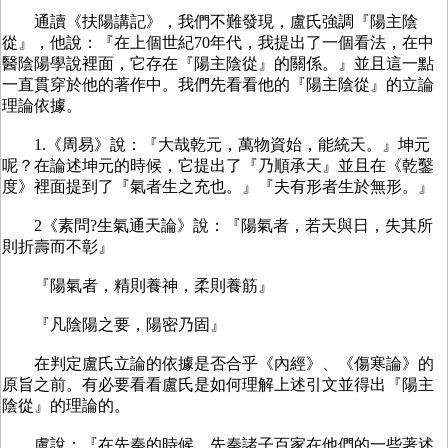
通讀《扶陽講記》，我們不難發現，盧氏強調『陽主陰
從』，他說：『在上個世紀70年代，我提出了一個看法，在中
醫陰陽學說裡面，它存在『陽主陰從』的關係。』並且這一點
一直貫穿於他的著作中。我們先看看他的『陽主陰從』的立論
理論依據。
1.《周易》說：『大哉乾元，萬物資始，能統天。』坤元
呢？在論述坤元的時候，它提出了『乃順承天』並且在《乾鑿
度》裡面提到了『氣者生之充也。』『夫有形者生於無形。』
2《素問?生氣通天論》說：『陽氣者，若天與日，失其所
則折壽而不彰』
『陽氣者，精則養神，柔則養筋』
『凡陰陽之要，陽密乃固』
在判定盧氏立論的依據是否合乎《內經》、《傷寒論》的
原旨之前。有必要看看盧氏是如何理解上述引文並得出『陽主
陰從』的理論的。
盧說：『在先秦的時候，先秦諸子百家在他們的一些著述