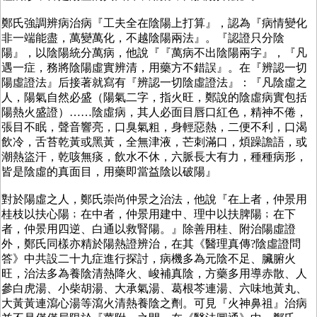
鄭氏強調辨病治病『工夫全在陰陽上打算』，認為『病情變化
非一端能盡，萬變萬化，不越陰陽兩法』。『認證只分陰
陽』，以陰陽統分萬病，他說『『萬病不出陰陽兩字』，『凡
遇一症，務將陰陽虛實辨清，用藥方不錯誤』。在『辨認一切
陽虛證法』后接著就寫有『辨認一切陰虛證法』：『凡陰虛之
人，陽氣自然必盛（陽氣二字，指火旺，鄭說的陰虛病實包括
陽熱火盛證）……陰虛病，其人必面目唇口紅色，精神不倦，
張目不眠，聲音響亮，口臭氣粗，身輕惡熱，二便不利，口渴
飲冷，舌苔乾黃或黑黃，全無津液，芒刺滿口，煩躁譫語，或
潮熱盜汗，乾咳無痰，飲水不休，六脈長大有力，種種病形，
皆是陰虛的真面目，用藥即當益陰以破陽』
對於陽虛之人，鄭氏崇尚仲景之治法，他說『在上者，仲景用
桂枝以扶心陽﹔在中者，仲景用建中、理中以扶脾陽﹔在下
者，仲景用四逆、白通以救腎陽。』除善用桂、附治陽虛證
外，鄭氏同樣亦精於陽熱證辨治，在其《醫理真傳?陰虛證問
答》中共設二十九症進行探討，病機多為元陰不足、臟腑火
旺，治法多為養陰清熱降火、峻補真陰，方藥多用導赤散、人
參白虎湯、小柴胡湯、大承氣湯、葛根芩連湯、六味地黃丸、
大黃黃連瀉心湯等瀉火清熱養陰之劑。可見『火神鼻祖』治病