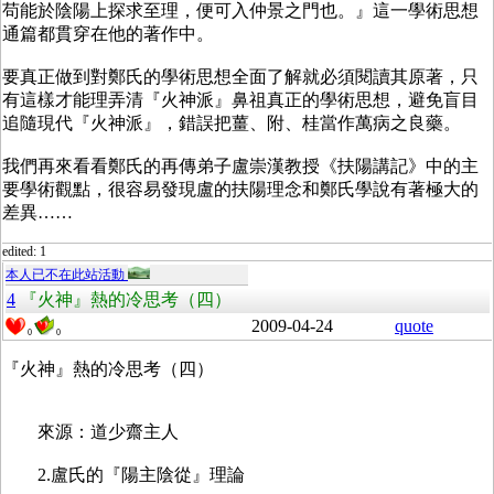
苟能於陰陽上探求至理，便可入仲景之門也。』這一學術思想
通篇都貫穿在他的著作中。
要真正做到對鄭氏的學術思想全面了解就必須閱讀其原著，只
有這樣才能理弄清『火神派』鼻祖真正的學術思想，避免盲目
追隨現代『火神派』，錯誤把薑、附、桂當作萬病之良藥。
我們再來看看鄭氏的再傳弟子盧崇漢教授《扶陽講記》中的主
要學術觀點，很容易發現盧的扶陽理念和鄭氏學說有著極大的
差異……
edited: 1
本人已不在此站活動
4
『火神』熱的冷思考（四）
2009-04-24
quote
0
0
『火神』熱的冷思考（四）
來源：道少齋主人
2.盧氏的『陽主陰從』理論