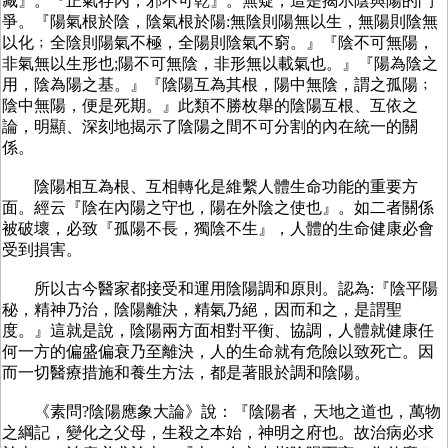
藏』。『正氣存內，邪不可乾』。無疑，這是揭示陰與陽的鬥
爭。『陽氣根於陰，陰氣根於陽:無陰則陽無以生，無陽則陰無
以化﹔全陰則陽氣不極，全陽則陰氣不窮。』『陰不可無陽，
非氣無以生形也;陽不可無陰，非形無以載氣也。』『陽為陰之
用，陰為陽之基。』『陰陽互為其根，陽中無陰，謂之孤陽﹔
陰中無陽，便是死期。』此類不勝枚舉的陰陽互根、互依之
論，明顯、深刻地揭示了陰陽之間不可分割的內在統一的關
係。
陰陽相互為根、互相轉化是維繫人體生命功能的重要方
面。經云『陰在內陽之守也，陽在外陰之使也』。如二者關係
被破壞，必致『孤陽不長，獨陰不生』，人體的生命健康必會
受到損害。
所以古今醫家都接受和運用陰陽調和原則。認為:『陰平陽
秘，精神乃治，陰陽離決，精氣乃絕，因而和之，是謂聖
度。』這就是說，陰陽兩方面相對平衡、協調，人體就健康任
何一方的偏盛偏衰乃至離決，人的生命就有危險以致死亡。因
而一切醫療措施和養生方法，都是著眼於調和陰陽。
《素問?陰陽應象大論》說：『陰陽者，天地之道也，萬物
之綱記，變化之父母，生殺之本始，神明之府也。故治病必求