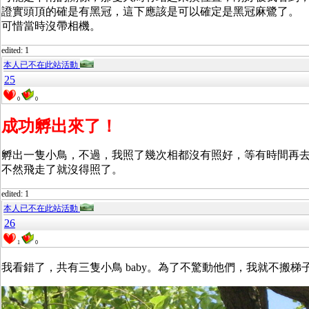
證實頭頂的確是有黑冠，這下應該是可以確定是黑冠麻鷺了。
可惜當時沒帶相機。
edited: 1
本人已不在此站活動
25
0
0
成功孵出來了！
孵出一隻小鳥，不過，我照了幾次相都沒有照好，等有時間再
不然飛走了就沒得照了。
edited: 1
本人已不在此站活動
26
1
0
我看錯了，共有三隻小鳥 baby。為了不驚動他們，我就不搬