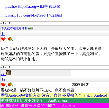
http://zh.wikipedia.org/wiki/黑冠麻鷺
http://jac3158.com/blog/read-1402.html
edited: 1
本人已不在此站活動
11
0
0
我們這兒從昨晚開始下大雨，是殺很大的雨。這隻大鳥還是
端坐如故的在孵他的蛋，只是位置變換了一下，真是利害，
竟然是不怕風不怕雨。
edited: 1
eliu
12
2009-04-21
0
0
蛋被淋濕，搞不好就孵不出來。鳥不會感冒?
覺得Android中文輸入法(注音、倉頡)不易輸入？→ gcin Android
手機照相看照片不方便？→ AndCamera
覺得鬧鐘/行事曆有改進的空間？→ AndAlarm