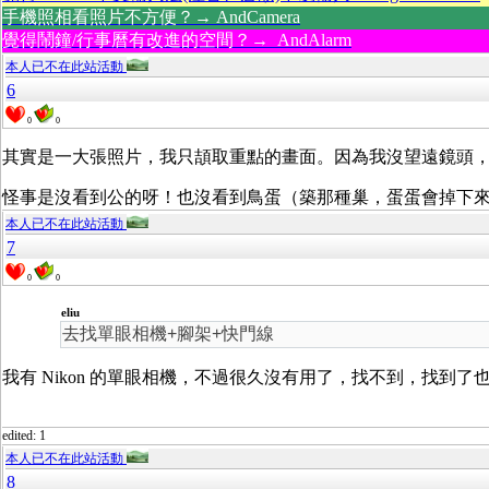
手機照相看照片不方便？→ AndCamera
覺得鬧鐘/行事曆有改進的空間？→ AndAlarm
本人已不在此站活動
6
0
0
其實是一大張照片，我只頡取重點的畫面。因為我沒望遠鏡頭
怪事是沒看到公的呀！也沒看到鳥蛋（築那種巢，蛋蛋會掉下來
本人已不在此站活動
7
0
0
eliu
去找單眼相機+腳架+快門線
我有 Nikon 的單眼相機，不過很久沒有用了，找不到，找到
edited: 1
本人已不在此站活動
8