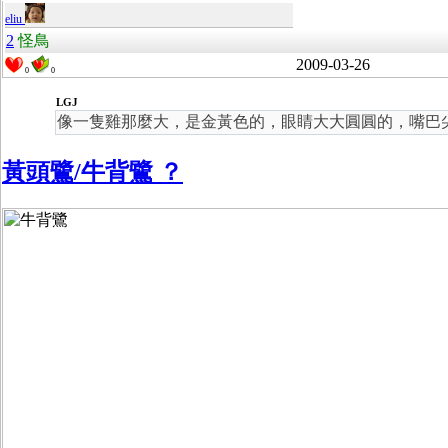
eliu
2
怪鳥
2009-03-26
0
0
LGJ
像一隻雞那麼大，是金黃色的，眼睛大大圓圓的，嘴巴
黃頭鷺/牛背鷺 ？