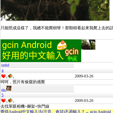
只能照成這樣了，我總不能爬樹呀！那顆樹看起來我爬上去的
coolcd
4
2009-03-26
0
0
呵呵，照片有偷窺的感覺
eliu
5
2009-03-26
0
0
去找單眼相機+腳架+快門線
覺得Android中文輸入法(注音、倉頡)不易輸入？→ gcin Android