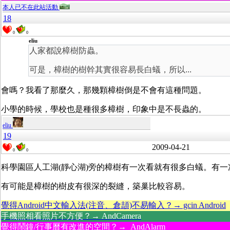
本人已不在此站活動
18
0
0
eliu
人家都說樟樹防蟲。
可是，樟樹的樹幹其實很容易長白蟻，所以...
會嗎？我看了那麼久，那幾顆樟樹倒是不會有這種問題。
小學的時候，學校也是種很多樟樹，印象中是不長蟲的。
eliu
19
2009-04-21
0
0
科學園區人工湖(靜心湖)旁的樟樹有一次看就有很多白蟻。有
有可能是樟樹的樹皮有很深的裂縫，築巢比較容易。
覺得Android中文輸入法(注音、倉頡)不易輸入？→ gcin Android
手機照相看照片不方便？→ AndCamera
覺得鬧鐘/行事曆有改進的空間？→ AndAlarm