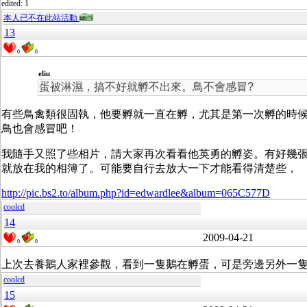
edited: 1
本人已不在此站活動
13
0
0
eliu
蛋被淋濕，搞不好就孵不出來。鳥不會感冒?
有些鳥禽類很固執，他要孵就一直在孵，尤其是第一次孵的時
鳥也會感冒吧！
我隨手又照了些相片，請大家再次看看他英勇的孵姿。有好幾
就放在我的相簿了。可能要自行去放大一下才能看得清楚些，
http://pic.bs2.to/album.php?id=edwardlee&album=065C577D
coolcd
14
2009-04-21
0
0
上次去養鵝人家裡參觀，看到一隻鵝在孵蛋，可是旁邊另外一隻
coolcd
15