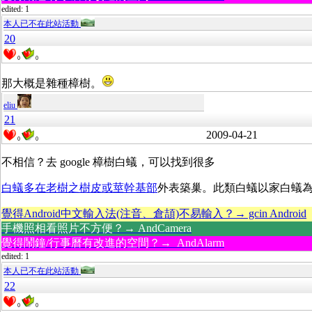
edited: 1
本人已不在此站活動
20
0
0
那大概是雜種樟樹。
eliu
21
2009-04-21
0
0
不相信？去 google 樟樹白蟻，可以找到很多
白蟻多在老樹之樹皮或莖幹基部
外表築巢。此類白蟻以家白蟻為
覺得Android中文輸入法(注音、倉頡)不易輸入？→ gcin Android
手機照相看照片不方便？→ AndCamera
覺得鬧鐘/行事曆有改進的空間？→ AndAlarm
edited: 1
本人已不在此站活動
22
0
0