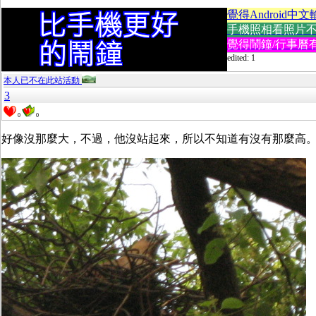
覺得Android中文
手機照相看照片不方便
覺得鬧鐘/行事曆有
edited: 1
本人已不在此站活動
3
0
0
好像沒那麼大，不過，他沒站起來，所以不知道有沒有那麼高