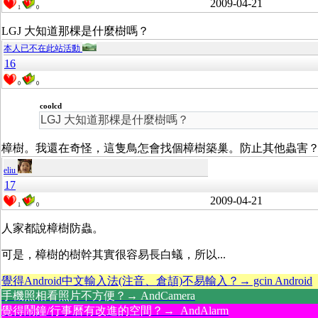
2009-04-21
1
0
LGJ 大知道那棵是什麼樹嗎？
本人已不在此站活動
16
0
0
coolcd
LGJ 大知道那棵是什麼樹嗎？
樟樹。我還在奇怪，這隻鳥怎會找個樟樹築巢。防止其他蟲害
eliu
17
2009-04-21
1
0
人家都說樟樹防蟲。
可是，樟樹的樹幹其實很容易長白蟻，所以...
覺得Android中文輸入法(注音、倉頡)不易輸入？→ gcin Android
手機照相看照片不方便？→ AndCamera
覺得鬧鐘/行事曆有改進的空間？→ AndAlarm