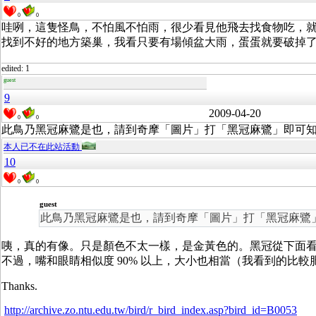
0
0
哇咧，這隻怪鳥，不怕風不怕雨，很少看見他飛去找食物吃，
找到不好的地方築巢，我看只要有場傾盆大雨，蛋蛋就要破掉
edited: 1
guest
9
2009-04-20
0
0
此鳥乃黑冠麻鷺是也，請到奇摩「圖片」打「黑冠麻鷺」即可
本人已不在此站活動
10
0
0
guest
此鳥乃黑冠麻鷺是也，請到奇摩「圖片」打「黑冠麻鷺
咦，真的有像。只是顏色不太一樣，是金黃色的。黑冠從下面
不過，嘴和眼睛相似度 90% 以上，大小也相當（我看到的比較
Thanks.
http://archive.zo.ntu.edu.tw/bird/r_bird_index.asp?bird_id=B0053