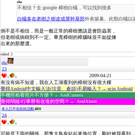
eliu
不相信？去 google 樟樹白蟻，可以找到很多
白蟻多在老樹之樹皮或莖幹基部
外表築巢。此類白蟻以
倒不是不相信，而是一般正常的樟樹應該是會防蟲害，
但老樹或病樹則不一定。畢竟樟樹的樟腦味並不如提煉
出來的那麼濃。
edited: 2
eliu
23
2009-04-21
0
0
有沒有病不知道，我在人工湖看到的樟樹沒有很大棵
覺得Android中文輸入法(注音、倉頡)不易輸入？→ gcin Android
手機照相看照片不方便？→ AndCamera
覺得鬧鐘/行事曆有改進的空間？→ AndAlarm
本人已不在此站活動
24
0
0
可能是下雨的關係，那隻大鳥有站起來換位置，剛好被我看到