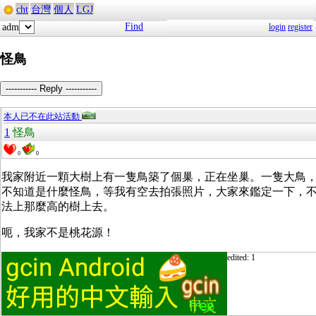
cht
台灣
個人
LGJ
Find
adm
login
register
怪鳥
----------- Reply -----------
本人已不在此站活動
1
怪鳥
0
0
我家附近一顆大樹上有一隻鳥築了個巢，正在坐巢。一隻大鳥
不知道是什麼怪鳥，等我有空去拍張照片，大家來鑑定一下，
法上那麼高的樹上去。
呃，我家不是桃花源！
edited: 1