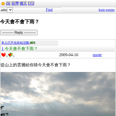
cht
台灣
個人
LGJ
Find
adm
login
register
今天會不會下雨？
----------- Reply -----------
本人已不在此站活動
1
今天會不會下雨？
2009-04-16
quote
0
0
從山上的雲層給你猜今天會不會下雨？