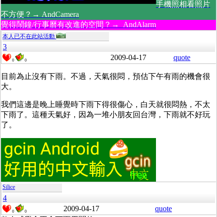
手機照相看照片
不方便？→ AndCamera
覺得鬧鐘/行事曆有改進的空間？→ AndAlarm
本人已不在此站活動
3
2009-04-17
quote
0
0
目前為止沒有下雨。不過，天氣很悶，預估下午有雨的機會很
大。
我們這邊是晚上睡覺時下雨下得很傷心，白天就很悶熱，不太
下雨了。這種天氣好，因為一堆小朋友回台灣，下雨就不好玩
了。
Silice
4
2009-04-17
quote
0
0