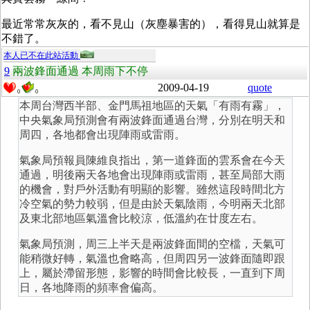
最近常常灰灰的，看不見山（灰塵暴害的），看得見山就算是
不錯了。
本人已不在此站活動
9
兩波鋒面通過 本周雨下不停
2009-04-19
quote
0
0
本周台灣西半部、金門馬祖地區的天氣「有雨有霧」，
中央氣象局預測會有兩波鋒面通過台灣，分別在明天和
周四，各地都會出現陣雨或雷雨。
氣象局預報員陳維良指出，第一道鋒面的雲系會在今天
通過，明後兩天各地會出現陣雨或雷雨，甚至局部大雨
的機會，對戶外活動有明顯的影響。雖然這段時間北方
冷空氣的勢力較弱，但是由於天氣陰雨，今明兩天北部
及東北部地區氣溫會比較涼，低溫約在廿度左右。
氣象局預測，周三上半天是兩波鋒面間的空檔，天氣可
能稍微好轉，氣溫也會略高，但周四另一波鋒面隨即跟
上，屬於滯留形態，影響的時間會比較長，一直到下周
日，各地降雨的頻率會偏高。