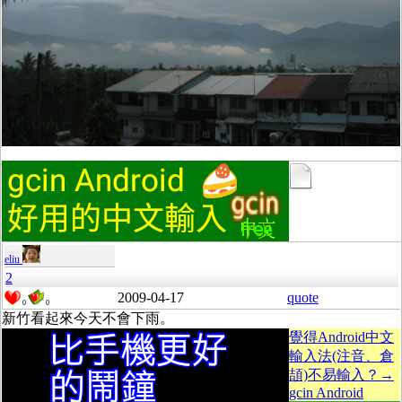
eliu
2
2009-04-17
quote
0
0
新竹看起來今天不會下雨。
覺得Android中文
輸入法(注音、倉
頡)不易輸入？→
gcin Android