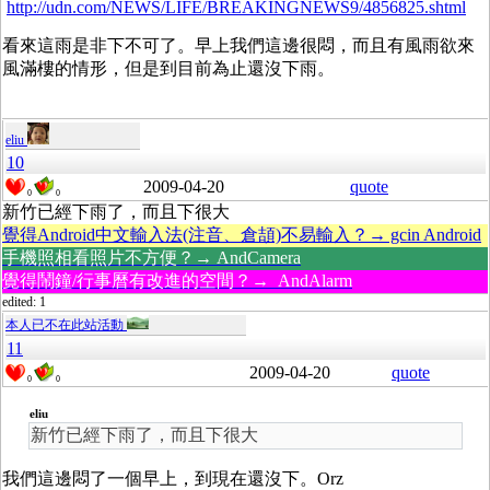
http://udn.com/NEWS/LIFE/BREAKINGNEWS9/4856825.shtml
看來這雨是非下不可了。早上我們這邊很悶，而且有風雨欲來
風滿樓的情形，但是到目前為止還沒下雨。
eliu
10
2009-04-20
quote
0
0
新竹已經下雨了，而且下很大
覺得Android中文輸入法(注音、倉頡)不易輸入？→ gcin Android
手機照相看照片不方便？→ AndCamera
覺得鬧鐘/行事曆有改進的空間？→ AndAlarm
edited: 1
本人已不在此站活動
11
2009-04-20
quote
0
0
eliu
新竹已經下雨了，而且下很大
我們這邊悶了一個早上，到現在還沒下。Orz