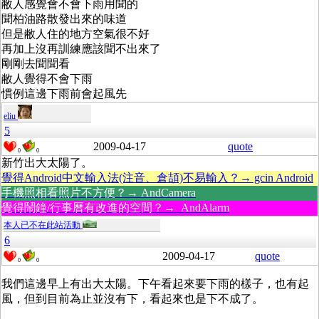
敝人感覺會不會下雨用聞的
聞柏油路散發出來的味道
但是敝人住的地方空氣很不好
再加上沒再訓練應該聞不出來了
剛剛去聞聞看
敝人覺得不會下雨
慣例這邊下雨前會起風先
eliu
5
2009-04-17
quote
0
0
新竹出大太陽了。
覺得Android中文輸入法(注音、倉頡)不易輸入？→ gcin Android
手機照相看照片不方便？→ AndCamera
覺得鬧鐘/行事曆有改進的空間？→ AndAlarm
本人已不在此站活動
6
2009-04-17
quote
0
0
我們這邊早上有出大太陽。下午看起來要下雨的樣子，也有起
風，但到目前為止並沒有下，看起來也是下不成了。