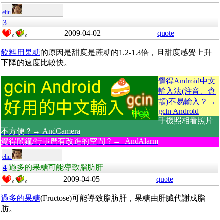
eliu
3
2009-04-02
quote
0
0
飲料用果糖
的原因是甜度是蔗糖的1.2-1.8倍，且甜度感覺上升
下降的速度比較快。
覺得Android中文
輸入法(注音、倉
頡)不易輸入？→
gcin Android
手機照相看照片
不方便？→ AndCamera
覺得鬧鐘/行事曆有改進的空間？→ AndAlarm
eliu
4
過多的果糖可能導致脂肪肝
2009-04-05
quote
0
0
過多的果糖
(Fructose)可能導致脂肪肝，果糖由肝臟代謝成脂
肪。