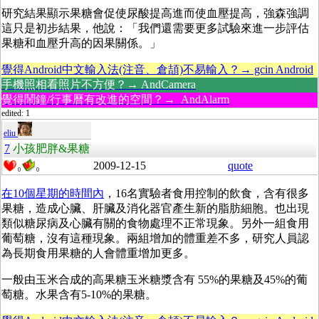
研究結果顯示果糖會促使尿酸提高進而使血壓提高，強森強調
這只是初步結果，他說：「我們還需要更多試驗來進一步評估
果糖和血壓升高的因果關係。」
覺得Android中文輸入法(注音、倉頡)不易輸入？→ gcin Android
手機照相看照片不方便？→ AndCamera
覺得鬧鐘/行事曆有改進的空間？→ AndAlarm
edited: 1
eliu
7
小孩肥胖&果糖
2009-12-15
quote
0
0
在10個星期的時間內
，16名實驗者食用控制的飲食，含有很多
果糖，造成心臟、肝臟及消化器官產生新的脂肪細胞。也出現
類似糖尿病及心臟有關的食物處理不正常現象。另外一組食用
葡萄糖，沒有這種現象。兩組增加的體重差不多，研究人員認
為長期食用果糖的人會體重增加更多。
一般由玉米合成的高果糖玉米糖漿含有 55%的果糖及45%的葡
萄糖。水果含有5-10%的果糖。