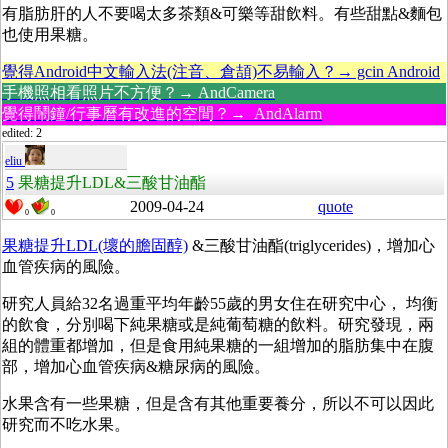
有脂肪肝的人不要喝太多茶類&可樂等甜飲料。有些甜點&麵包
也使用果糖。
覺得Android中文輸入法(注音、倉頡)不易輸入？→ gcin Android
手機照相看照片不方便？→ AndCamera
覺得鬧鐘/行事曆有改進的空間？→ AndAlarm
edited: 2
eliu
5
果糖提升LDL&三酸甘油酯
2009-04-24
quote
0
0
果糖提升LDL(壞的膽固醇)
&三酸甘油酯(triglycerides)，增加心
血管疾病的風險。
研究人員給32名過重平均年齡55歲的男女住在研究中心， 均衡
的飲食，分別喝下純果糖或是純葡萄糖的飲料。研究發現，兩
組的體重都增加，但是食用純果糖的一組增加的脂肪集中在腹
部，增加心血管疾病&糖尿病的風險。
水果含有一些果糖，但是含有其他重要養分，所以不可以因此
研究而不吃水果。