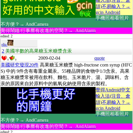
輸入法(注音、倉
頡)不易輸入？→
gcin Android
手機照相看照片
不方便？→ AndCamera
覺得鬧鐘/行事曆有改進的空間？→ AndAlarm
edited: 2
eliu
2
美國半數的高果糖玉米糖漿含汞
2009-02-04
quote
0
0
美國研究發現20件
高果糖玉米糖漿 high-fructose corn syrup (HFC
S) 中的 9件含有毒重金屬汞。55種品牌的食物中1/3含汞。高果
糖玉米糖漿常被用在飲料、麵包、玉米脆片、湯、調味料。含
汞的原因來自於原料中的氫氧化鈉使用含汞的製程。
覺得Android中文
輸入法(注音、倉
頡)不易輸入？→
gcin Android
手機照相看照片
不方便？→ AndCamera
覺得鬧鐘/行事曆有改進的空間？→ AndAlarm
edited: 2