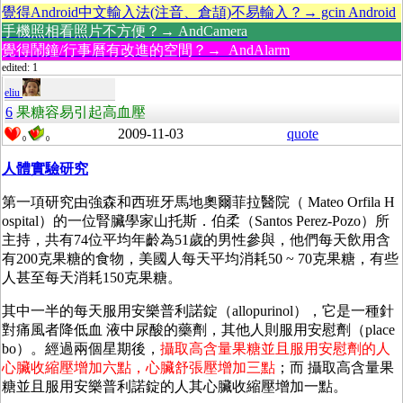
覺得Android中文輸入法(注音、倉頡)不易輸入？→ gcin Android
手機照相看照片不方便？→ AndCamera
覺得鬧鐘/行事曆有改進的空間？→ AndAlarm
edited: 1
eliu
6
果糖容易引起高血壓
2009-11-03
quote
0
0
人體實驗研究
第一項研究由強森和西班牙馬地奧爾菲拉醫院（ Mateo Orfila H
ospital）的一位腎臟學家山托斯．伯柔（Santos Perez-Pozo）所
主持，共有74位平均年齡為51歲的男性參與，他們每天飲用含
有200克果糖的食物，美國人每天平均消耗50 ~ 70克果糖，有些
人甚至每天消耗150克果糖。
其中一半的每天服用安樂普利諾錠（allopurinol），它是一種針
對痛風者降低血 液中尿酸的藥劑，其他人則服用安慰劑（place
bo）。經過兩個星期後，
攝取高含量果糖並且服用安慰劑的人
心臟收縮壓增加六點，心臟舒張壓增加三點
；而 攝取高含量果
糖並且服用安樂普利諾錠的人其心臟收縮壓增加一點。