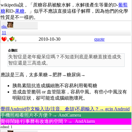
wikipedia說，「蔗糖容易被酸水解，水解後產生等量的D-
葡萄
糖
和D-
果糖
。」似乎不應該直接這樣子解釋，因為他們的化學
性質是不一樣的。
eliu
11
2010-10-30
quote
0
0
企鵝狂
失智症是老年癡呆症嗎？不知道到底是果糖直接造成失
智症還是三高造成。
應該是三高，太多果糖→肥胖→糖尿病→
胰島素阻抗造成腦細胞不容易利用葡萄糖
造成血管脆弱 or 血管阻塞，容易中風。有些小中風沒有
明顯症狀，卻可能造成腦細胞壞死。
覺得Android中文輸入法(注音、倉頡)不易輸入？→ gcin Android
手機照相看照片不方便？→ AndCamera
覺得鬧鐘/行事曆有改進的空間？→ AndAlarm
edited: 1