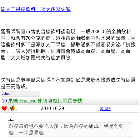
添人工果糖飲料 喝太多恐失智
營養師調查市售的含糖飲料後發現，一般700C.C的全糖飲料
中，就含有70公克的糖，這相當於4到5個中型水果的熱量，且
這些飲料多半是添加人工果糖，攝取過多不僅容易分泌「飢餓
素」，讓人變得肥胖，同時還會造成高血糖、高血壓、高血
脂，大大增加罹患失智症的風險。
失智症是老年癡呆症嗎？不知道到底是果糖直接造成失智症還
是三高造成。
ychao
10
果糖 Fructose 使胰臟癌細胞長更快
2010-10-29
quote
0
0
eliu
蔗糖最好也不要吃太多，因為蔗糖的組成一半是葡萄
糖、一半是果糖。