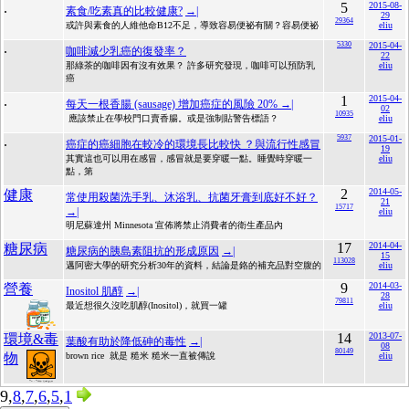
.
5
2015-08-
素食/吃素真的比較健康?
→|
29
29364
或許與素食的人維他命B12不足，導致容易便祕有關？容易便祕
eliu
.
5330
2015-04-
咖啡減少乳癌的復發率？
22
那綠茶的咖啡因有沒有效果？ 許多研究發現，咖啡可以預防乳
eliu
癌
.
1
2015-04-
每天一根香腸 (sausage) 增加癌症的風險 20%
→|
02
10935
應該禁止在學校門口賣香腸。或是強制貼警告標語？
eliu
.
5937
2015-01-
癌症的癌細胞在較冷的環境長比較快 ？與流行性感冒
19
其實這也可以用在感冒，感冒就是要穿暖一點。睡覺時穿暖一
eliu
點，第
2
2014-05-
健康
常使用殺菌洗手乳、沐浴乳、抗菌牙膏到底好不好？
21
15717
→|
eliu
明尼蘇達州 Minnesota 宣佈將禁止消費者的衛生產品內
17
2014-04-
糖尿病
糖尿病的胰島素阻抗的形成原因
→|
15
113028
邁阿密大學的研究分析30年的資料，結論是鉻的補充品對空腹的
eliu
9
2014-03-
營養
Inositol 肌醇
→|
28
79811
最近想很久沒吃肌醇(Inositol)，就買一罐
eliu
14
2013-07-
環境&毒
葉酸有助於降低砷的毒性
→|
08
80149
物
brown rice 就是 糙米 糙米一直被傳說
eliu
9,
8
,
7
,
6
,
5
,
1