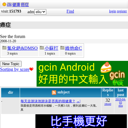
cht
健康
癌症
visit:
151793
Find
login
register
adm
癌症
See the forum
2008-11-20
氯化銫&DMSO
小蘇打
維他命C
3 topics
1 topics
0 topics
New Topic
Sorting by score
Replie
last
subject
dir
s
post
.
32
2019-04-
每天去游泳池游泳是否真的很健康？
→|
03
186440
我最後是用酒精溶水楊酸，一天擦2-3次，擦到皮膚紅一大塊。
eliu
真