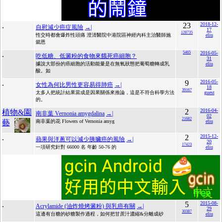
.
23
2018-12-
自慰減少癌症風險
→|
17
128735
性交時都會爆炸性頭痛 澄清醫院中港院區神經內科主治醫師施
eliu
懿恩
.
5465
2016-05-
吃低糖、低澱粉的食物來餓死癌細胞？
31
據說大部份的癌細胞的活動能量是在無氧狀態把葡萄糖轉成乳
eliu
酸。如
.
9
2016-05-
女性為何比男性更容易得肺癌
→|
18
39167
太多人把統計結果當成是因果關係來推論，這是不符合科學方法
guest
的。
2
2016-04-
植物&園
南非葉 Vernonia amygdalina
→|
02
21682
藝
南非葉的花 Flowers of Vernonia amyg
eliu
.
2
2015-12-
蘋果與洋蔥可以減少胰臟癌的風險
→|
20
17423
一項研究針對 66000 名 年齡 50-76 的
eliu
.
5
2015-08-
Acrylamide (油炸燒烤澱粉) 與乳癌有關
→|
29
30387
這邊有台糖的砂糖製作過程，如何把甘蔗汁濃縮&分離成砂
eliu